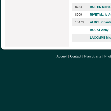
8784
BURTIN Marie
8909
RIVET Marie-A
10473
ALBOU Chanta
BOUAT Anny
LACOMME Mich
Accueil
|
Contact
|
Plan du site
|
Pho