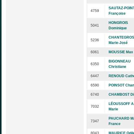
SAUTAZ-POIN
4759
Françoise
HONGROIS
5041
Dominique
CHANTEGRO
5236
Marie-José
6061
MOUSSIE Max
BIGONNEAU
6350
Christiane
6447
RENOUD Cathe
6590
POINSOT Chan
6740
CHAMBOST Di
LÉOUSSOFF A
7032
Marie
PAUCHARD Ma
7347
France
8043
MAURICE Odil