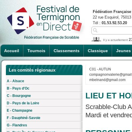
Fédération Française
22 rue Esquirol, 75013
Tél :
01.53.92.53.20
2
Il y a actuellement
Accueil
Tournois
Classements
Classique
Jeunes
C01 - AUTUN
Les comités régionaux
compagnonvalerie@gmail
mbelnand@gmail.com
A - Alsace
B - Pays d'Oc
LIEU ET HO
C - Bourgogne
D - Pays de la Loire
Scrabble-Club A
E - Champagne
Mardi et vendred
F - Dauphiné-Savoie
G - Flandres