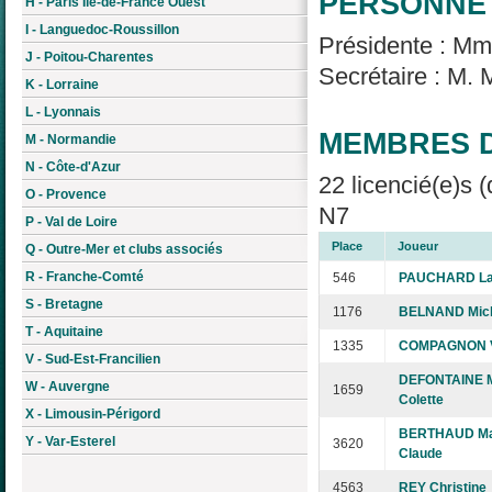
PERSONNE 
H - Paris Île-de-France Ouest
I - Languedoc-Roussillon
Présidente : M
J - Poitou-Charentes
Secrétaire : M.
K - Lorraine
L - Lyonnais
MEMBRES D
M - Normandie
N - Côte-d'Azur
22 licencié(e)s (
O - Provence
N7
P - Val de Loire
Place
Joueur
Q - Outre-Mer et clubs associés
R - Franche-Comté
546
PAUCHARD La
S - Bretagne
1176
BELNAND Mic
T - Aquitaine
1335
COMPAGNON V
V - Sud-Est-Francilien
DEFONTAINE M
W - Auvergne
1659
Colette
X - Limousin-Périgord
BERTHAUD Ma
Y - Var-Esterel
3620
Claude
4563
REY Christine