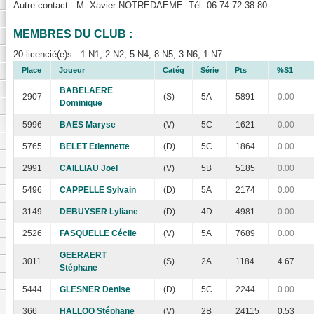
Autre contact : M. Xavier NOTREDAEME. Tél. 06.74.72.38.80.
MEMBRES DU CLUB :
20 licencié(e)s : 1 N1, 2 N2, 5 N4, 8 N5, 3 N6, 1 N7
Place
Joueur
Catég
Série
Pts
%S1
BABELAERE
2907
(S)
5A
5891
0.00
Dominique
5996
BAES Maryse
(V)
5C
1621
0.00
5765
BELET Etiennette
(D)
5C
1864
0.00
2991
CAILLIAU Joël
(V)
5B
5185
0.00
5496
CAPPELLE Sylvain
(D)
5A
2174
0.00
3149
DEBUYSER Lyliane
(D)
4D
4981
0.00
2526
FASQUELLE Cécile
(V)
5A
7689
0.00
GEERAERT
3011
(S)
2A
1184
4.67
Stéphane
5444
GLESNER Denise
(D)
5C
2244
0.00
366
HALLOO Stéphane
(V)
2B
24115
0.53