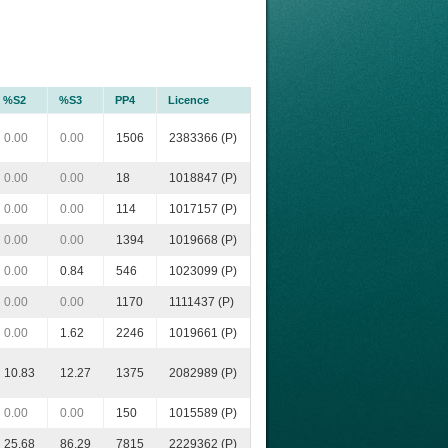
%S2
%S3
PP4
Licence
0.00
0.00
1506
2383366 (P)
0.00
0.00
18
1018847 (P)
0.00
0.00
114
1017157 (P)
0.00
0.00
1394
1019668 (P)
0.00
0.84
546
1023099 (P)
0.00
0.00
1170
1111437 (P)
0.00
1.62
2246
1019661 (P)
10.83
12.27
1375
2082989 (P)
0.00
0.00
150
1015589 (P)
25.68
86.29
7815
2229362 (P)