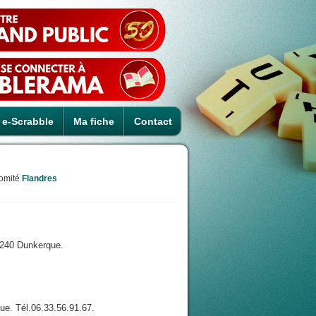
e-Scrabble
Ma fiche
Contact
omité
Flandres
9240 Dunkerque.
e. Tél.06.33.56.91.67.