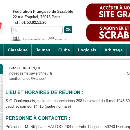
Fédération Française de Scrabble
22 rue Esquirol, 75013 Paris
Tél :
01.53.92.53.20
295
Il y a actuellement
visiteurs
Classique
Jeunes
Clubs
Logiciels
Arbitrage
G02 - DUNKERQUE
notredaeme.xavier@neuf.fr
C
famille.halloo@yahoo.fr
LIEU ET HORAIRES DE RÉUNION :
S.C. Dunkerquois, salle des associations 298 boulevard du 8 mai 1945 5
Jeudi et samedi 14h15 (partie normale)
PERSONNE À CONTACTER :
Président : M. Stéphane HALLOO, 104 rue Félix Coquelle, 59240 Dunkerqu