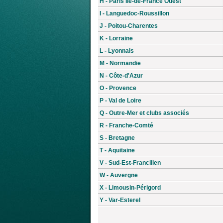
H - Paris Île-de-France Ouest
I - Languedoc-Roussillon
J - Poitou-Charentes
K - Lorraine
L - Lyonnais
M - Normandie
N - Côte-d'Azur
O - Provence
P - Val de Loire
Q - Outre-Mer et clubs associés
R - Franche-Comté
S - Bretagne
T - Aquitaine
V - Sud-Est-Francilien
W - Auvergne
X - Limousin-Périgord
Y - Var-Esterel