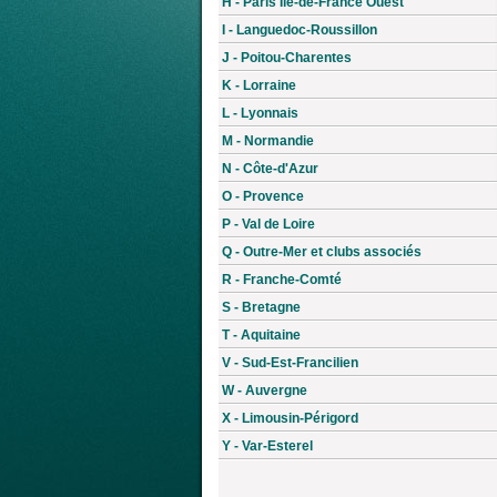
H - Paris Île-de-France Ouest
I - Languedoc-Roussillon
J - Poitou-Charentes
K - Lorraine
L - Lyonnais
M - Normandie
N - Côte-d'Azur
O - Provence
P - Val de Loire
Q - Outre-Mer et clubs associés
R - Franche-Comté
S - Bretagne
T - Aquitaine
V - Sud-Est-Francilien
W - Auvergne
X - Limousin-Périgord
Y - Var-Esterel