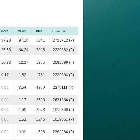
%S2
%S3
PP4
Licence
97.98
97.10
5841
2733712 (P)
25.68
86.29
7815
2229362 (P)
10.83
12.27
1375
2082989 (P)
0.17
1.52
1761
2229384 (P)
0.00
3.54
4879
2279111 (P)
0.00
1.17
3598
2631386 (P)
0.00
1.65
2553
1015360 (P)
0.00
1.62
2246
1019661 (P)
0.00
0.00
1506
2383366 (P)