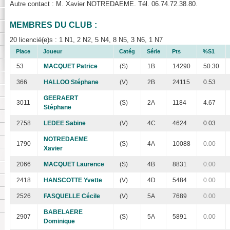
Autre contact : M. Xavier NOTREDAEME. Tél. 06.74.72.38.80.
MEMBRES DU CLUB :
20 licencié(e)s : 1 N1, 2 N2, 5 N4, 8 N5, 3 N6, 1 N7
Place
Joueur
Catég
Série
Pts
%S1
53
MACQUET Patrice
(S)
1B
14290
50.30
366
HALLOO Stéphane
(V)
2B
24115
0.53
GEERAERT
3011
(S)
2A
1184
4.67
Stéphane
2758
LEDEE Sabine
(V)
4C
4624
0.03
NOTREDAEME
1790
(S)
4A
10088
0.00
Xavier
2066
MACQUET Laurence
(S)
4B
8831
0.00
2418
HANSCOTTE Yvette
(V)
4D
5484
0.00
2526
FASQUELLE Cécile
(V)
5A
7689
0.00
BABELAERE
2907
(S)
5A
5891
0.00
Dominique