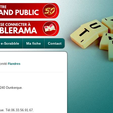
e-Scrabble
Ma fiche
Contact
omité
Flandres
9240 Dunkerque.
e. Tél.06.33.56.91.67.