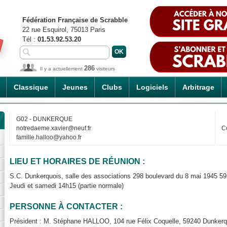
Fédération Française de Scrabble
22 rue Esquirol, 75013 Paris
Tél :
01.53.92.53.20
286
Il y a actuellement
visiteurs
Classique
Jeunes
Clubs
Logiciels
Arbitrage
G02 - DUNKERQUE
notredaeme.xavier@neuf.fr
C
famille.halloo@yahoo.fr
LIEU ET HORAIRES DE RÉUNION :
S.C. Dunkerquois, salle des associations 298 boulevard du 8 mai 1945 5
Jeudi et samedi 14h15 (partie normale)
PERSONNE À CONTACTER :
Président : M. Stéphane HALLOO, 104 rue Félix Coquelle, 59240 Dunkerqu