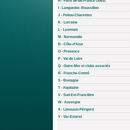
H - Paris Île-de-France Ouest
I - Languedoc-Roussillon
J - Poitou-Charentes
K - Lorraine
L - Lyonnais
M - Normandie
N - Côte-d'Azur
O - Provence
P - Val de Loire
Q - Outre-Mer et clubs associés
R - Franche-Comté
S - Bretagne
T - Aquitaine
V - Sud-Est-Francilien
W - Auvergne
X - Limousin-Périgord
Y - Var-Esterel