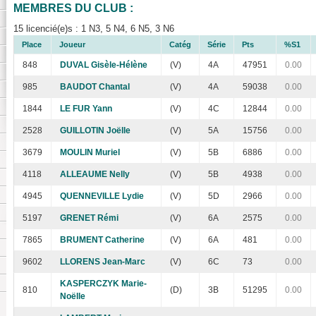
MEMBRES DU CLUB :
15 licencié(e)s : 1 N3, 5 N4, 6 N5, 3 N6
Place
Joueur
Catég
Série
Pts
%S1
848
DUVAL Gisèle-Hélène
(V)
4A
47951
0.00
985
BAUDOT Chantal
(V)
4A
59038
0.00
1844
LE FUR Yann
(V)
4C
12844
0.00
2528
GUILLOTIN Joëlle
(V)
5A
15756
0.00
3679
MOULIN Muriel
(V)
5B
6886
0.00
4118
ALLEAUME Nelly
(V)
5B
4938
0.00
4945
QUENNEVILLE Lydie
(V)
5D
2966
0.00
5197
GRENET Rémi
(V)
6A
2575
0.00
7865
BRUMENT Catherine
(V)
6A
481
0.00
9602
LLORENS Jean-Marc
(V)
6C
73
0.00
KASPERCZYK Marie-
810
(D)
3B
51295
0.00
Noëlle