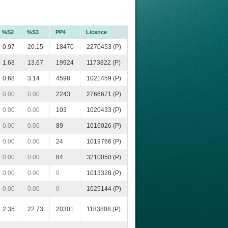
%S2
%S3
PP4
Licence
0.97
20.15
18470
2270453 (P)
1.68
13.67
19924
1173822 (P)
0.68
3.14
4598
1021459 (P)
0.00
0.00
2243
2766671 (P)
0.00
0.00
103
1020433 (P)
0.00
0.00
89
1016026 (P)
0.00
0.00
24
1019766 (P)
0.00
0.00
84
3210050 (P)
0.00
0.00
0
1013328 (P)
0.00
0.00
0
1025144 (P)
2.35
22.73
20301
1183808 (P)