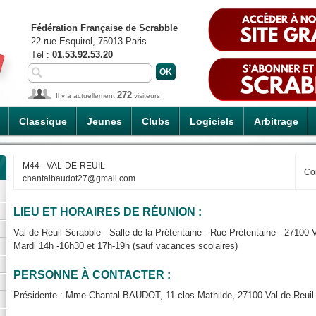
Fédération Française de Scrabble
22 rue Esquirol, 75013 Paris
Tél :
01.53.92.53.20
272
Il y a actuellement
visiteurs
Classique
Jeunes
Clubs
Logiciels
Arbitrage
M44 - VAL-DE-REUIL
Co
chantalbaudot27@gmail.com
LIEU ET HORAIRES DE RÉUNION :
Val-de-Reuil Scrabble - Salle de la Prétentaine - Rue Prétentaine - 27100 V
Mardi 14h -16h30 et 17h-19h (sauf vacances scolaires)
PERSONNE À CONTACTER :
Présidente : Mme Chantal BAUDOT, 11 clos Mathilde, 27100 Val-de-Reuil.