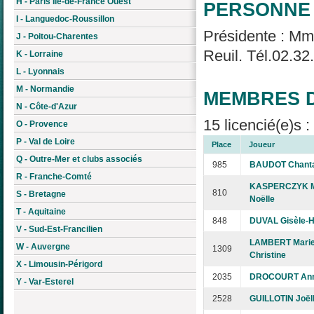
H - Paris Île-de-France Ouest
PERSONNE 
I - Languedoc-Roussillon
Présidente : Mm
J - Poitou-Charentes
Reuil. Tél.02.32
K - Lorraine
L - Lyonnais
M - Normandie
MEMBRES D
N - Côte-d'Azur
15 licencié(e)s 
O - Provence
P - Val de Loire
Place
Joueur
Q - Outre-Mer et clubs associés
985
BAUDOT Chanta
R - Franche-Comté
KASPERCZYK M
810
S - Bretagne
Noëlle
T - Aquitaine
848
DUVAL Gisèle-H
V - Sud-Est-Francilien
LAMBERT Marie
W - Auvergne
1309
Christine
X - Limousin-Périgord
2035
DROCOURT Ann
Y - Var-Esterel
2528
GUILLOTIN Joël