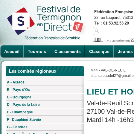
Fédération Française
22 rue Esquirol, 75013
Tél :
01.53.92.53.20
2
Il y a actuellement
Accueil
Tournois
Classements
Classique
Jeunes
M44 - VAL-DE-REUIL
Les comités régionaux
chantalbaudot27@gmail.
A - Alsace
LIEU ET HO
B - Pays d'Oc
C - Bourgogne
Val-de-Reuil Scr
D - Pays de la Loire
27100 Val-de-Re
E - Champagne
Mardi 14h -16h3
F - Dauphiné-Savoie
G - Flandres