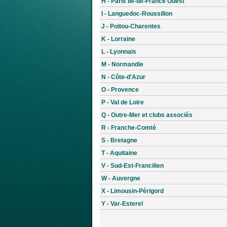
H - Paris Île-de-France Ouest
I - Languedoc-Roussillon
J - Poitou-Charentes
K - Lorraine
L - Lyonnais
M - Normandie
N - Côte-d'Azur
O - Provence
P - Val de Loire
Q - Outre-Mer et clubs associés
R - Franche-Comté
S - Bretagne
T - Aquitaine
V - Sud-Est-Francilien
W - Auvergne
X - Limousin-Périgord
Y - Var-Esterel