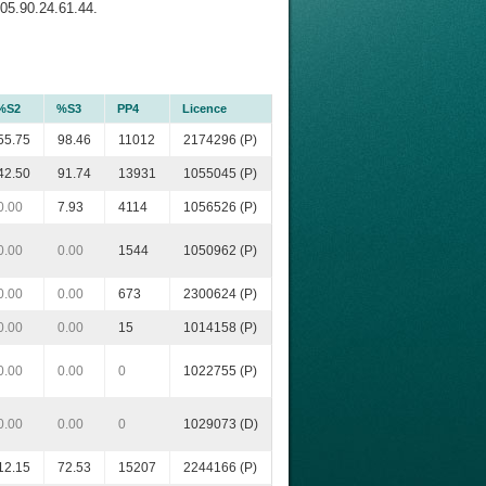
05.90.24.61.44.
%S2
%S3
PP4
Licence
55.75
98.46
11012
2174296 (P)
42.50
91.74
13931
1055045 (P)
0.00
7.93
4114
1056526 (P)
0.00
0.00
1544
1050962 (P)
0.00
0.00
673
2300624 (P)
0.00
0.00
15
1014158 (P)
0.00
0.00
0
1022755 (P)
0.00
0.00
0
1029073 (D)
12.15
72.53
15207
2244166 (P)