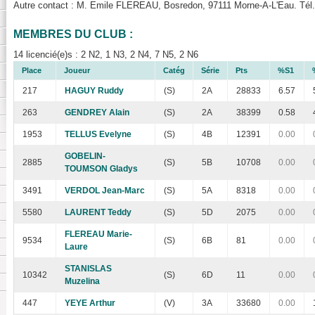
Autre contact : M. Emile FLEREAU, Bosredon, 97111 Morne-A-L'Eau. Tél.
MEMBRES DU CLUB :
14 licencié(e)s : 2 N2, 1 N3, 2 N4, 7 N5, 2 N6
Place
Joueur
Catég
Série
Pts
%S1
217
HAGUY Ruddy
(S)
2A
28833
6.57
263
GENDREY Alain
(S)
2A
38399
0.58
1953
TELLUS Evelyne
(S)
4B
12391
0.00
GOBELIN-
2885
(S)
5B
10708
0.00
TOUMSON Gladys
3491
VERDOL Jean-Marc
(S)
5A
8318
0.00
5580
LAURENT Teddy
(S)
5D
2075
0.00
FLEREAU Marie-
9534
(S)
6B
81
0.00
Laure
STANISLAS
10342
(S)
6D
11
0.00
Muzelina
447
YEYE Arthur
(V)
3A
33680
0.00