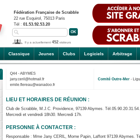
Fédération Française de Scrabble
22 rue Esquirol, 75013 Paris
Tél :
01.53.92.53.20
452
Il y a actuellement
visiteurs
Classique
Jeunes
Clubs
Logiciels
Arbitrage
Q44 - ABYMES
jany.ceril@hotmail.fr
Comité Outre-Mer
- Lig
emile.flereau@wanadoo.fr
LIEU ET HORAIRES DE RÉUNION :
Club de Scrabble, M.J.C. Providence, 97139 Abymes. Tél.05.90.20.31.54.
Mercredi et vendredi 18h30. Mercredi 17h.
PERSONNE À CONTACTER :
Responsable : Mme Jany CERIL, Morne Papin, Laffont 97139 Abymes. Tél