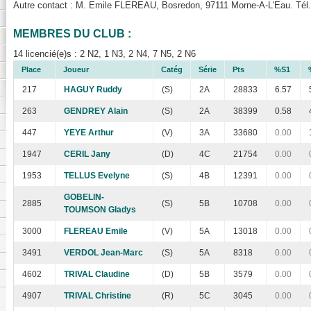
Autre contact : M. Emile FLEREAU, Bosredon, 97111 Morne-A-L'Eau. Tél.
MEMBRES DU CLUB :
14 licencié(e)s : 2 N2, 1 N3, 2 N4, 7 N5, 2 N6
Place
Joueur
Catég
Série
Pts
%S1
217
HAGUY Ruddy
(S)
2A
28833
6.57
263
GENDREY Alain
(S)
2A
38399
0.58
447
YEYE Arthur
(V)
3A
33680
0.00
1947
CERIL Jany
(D)
4C
21754
0.00
1953
TELLUS Evelyne
(S)
4B
12391
0.00
GOBELIN-
2885
(S)
5B
10708
0.00
TOUMSON Gladys
3000
FLEREAU Emile
(V)
5A
13018
0.00
3491
VERDOL Jean-Marc
(S)
5A
8318
0.00
4602
TRIVAL Claudine
(D)
5B
3579
0.00
4907
TRIVAL Christine
(R)
5C
3045
0.00