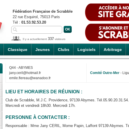
Fédération Française de Scrabble
22 rue Esquirol, 75013 Paris
Tél :
01.53.92.53.20
337
Il y a actuellement
visiteurs
Classique
Jeunes
Clubs
Logiciels
Arbitrage
Q44 - ABYMES
jany.ceril@hotmail.fr
Comité Outre-Mer
- Lig
emile.flereau@wanadoo.fr
LIEU ET HORAIRES DE RÉUNION :
Club de Scrabble, M.J.C. Providence, 97139 Abymes. Tél.05.90.20.31.54.
Mercredi et vendredi 18h30. Mercredi 17h.
PERSONNE À CONTACTER :
Responsable : Mme Jany CERIL, Morne Papin, Laffont 97139 Abymes. Tél