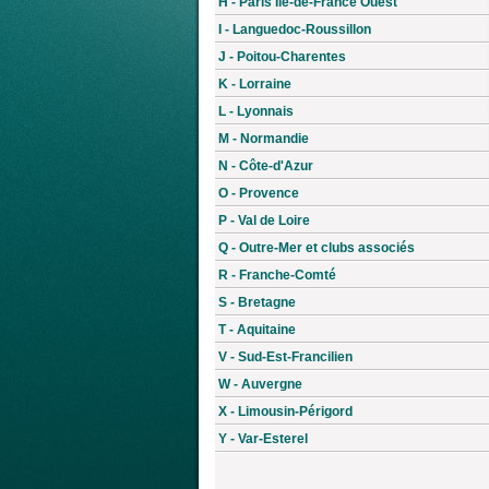
H - Paris Île-de-France Ouest
I - Languedoc-Roussillon
J - Poitou-Charentes
K - Lorraine
L - Lyonnais
M - Normandie
N - Côte-d'Azur
O - Provence
P - Val de Loire
Q - Outre-Mer et clubs associés
R - Franche-Comté
S - Bretagne
T - Aquitaine
V - Sud-Est-Francilien
W - Auvergne
X - Limousin-Périgord
Y - Var-Esterel