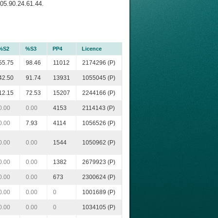
05.90.24.61.44.
%S2
%S3
PP4
Licence
55.75
98.46
11012
2174296 (P)
42.50
91.74
13931
1055045 (P)
12.15
72.53
15207
2244166 (P)
0.00
0.00
4153
2114143 (P)
0.00
7.93
4114
1056526 (P)
0.00
0.00
1544
1050962 (P)
0.00
0.00
1382
2679923 (P)
0.00
0.00
673
2300624 (P)
0.00
0.00
0
1001689 (P)
0.00
0.00
0
1034105 (P)