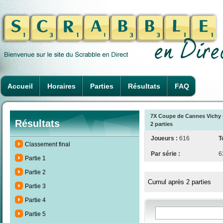
Accueil
Horaires
Parties
Résultats
FAQ
7X Coupe de Cannes Vichy -
Résultats
2 parties
Joueurs :
616
T
Classement final
Par série :
6
Partie 1
Partie 2
Cumul après 2 parties
Partie 3
Partie 4
Partie 5