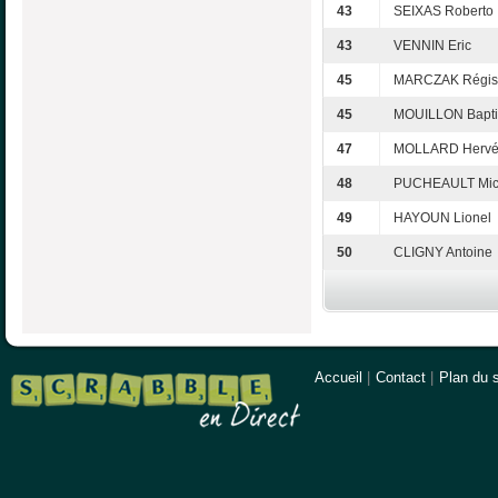
43
SEIXAS Roberto
43
VENNIN Eric
45
MARCZAK Régis
45
MOUILLON Bapti
47
MOLLARD Herv
48
PUCHEAULT Mic
49
HAYOUN Lionel
50
CLIGNY Antoine
Accueil
|
Contact
|
Plan du s