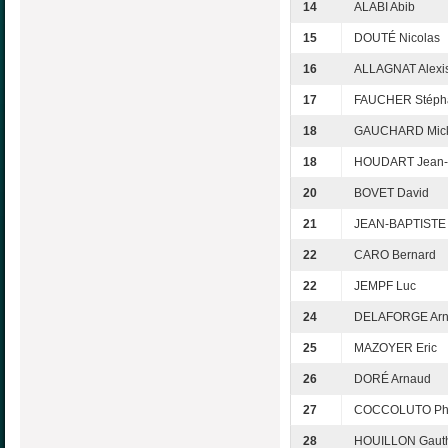
14
ALABI Abib
15
DOUTÉ Nicolas
16
ALLAGNAT Alexi
17
FAUCHER Stéph
18
GAUCHARD Mick
18
HOUDART Jean-
20
BOVET David
21
JEAN-BAPTISTE 
22
CARO Bernard
22
JEMPF Luc
24
DELAFORGE Ar
25
MAZOYER Eric
26
DORÉ Arnaud
27
COCCOLUTO Phi
28
HOUILLON Gauth