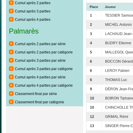
Cumul après 2 parties
Place
Joueur
Cumul après 3 parties
1
TESSIER Samso
Cumul après 4 parties
2
MICHEL Antonin
Palmarès
3
LACHAUD Jean-F
4
BUDRY Etienne
Cumul après 2 parties par série
5
MALLEGOL Quen
Cumul après 2 parties par catégorie
Cumul après 3 parties par série
6
BOCCON Gérard
Cumul après 3 parties par catégorie
6
LEROY Fabien
Cumul après 4 parties par série
6
THOMAS Luc
Cumul après 4 parties par catégorie
9
DÉRON Jean-Fra
Classement final par série
10
BOIRON Tiphain
Classement final par catégorie
10
CHINCHOLLE Thi
12
GRIMAL Rémi
13
SINGER Pierre-