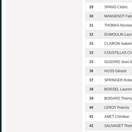
29
SPANG Cédric
30
MANGENOT Fab
31
THOMAS Nicola
32
DUMOULIN Laur
33
CLAIRON Isabell
33
COUSTILLAS Chr
33
GUIZARD Jean-M
36
HUSS Gérard
37
SPRINGER Robe
38
BOISSEL Lauren
39
BOISARD Thierr
40
LEROY Francis
41
AMET Christian
42
SAUVAGET Tho