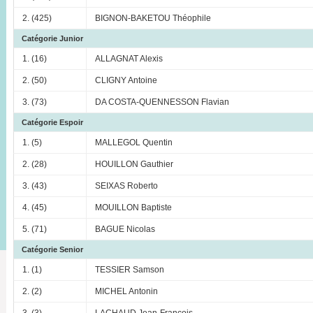
2. (425)
BIGNON-BAKETOU Théophile
Catégorie Junior
1. (16)
ALLAGNAT Alexis
2. (50)
CLIGNY Antoine
3. (73)
DA COSTA-QUENNESSON Flavian
Catégorie Espoir
1. (5)
MALLEGOL Quentin
2. (28)
HOUILLON Gauthier
3. (43)
SEIXAS Roberto
4. (45)
MOUILLON Baptiste
5. (71)
BAGUE Nicolas
Catégorie Senior
1. (1)
TESSIER Samson
2. (2)
MICHEL Antonin
3. (3)
LACHAUD Jean-François