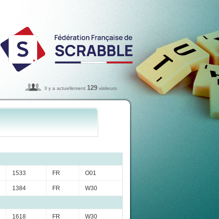
129
Il y a actuellement
visiteurs
1533
FR
O01
1384
FR
W30
1618
FR
W30