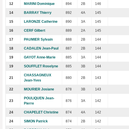
12
MARINI Dominique
894
2B
146
14
BARRAY Thierry
892
4A
145
15
LARONZE Catherine
890
3A
145
16
CERF Gilbert
889
2A
145
17
PAUMIER Sylvain
888
2B
144
18
CADALEN Jean-Paul
887
2B
144
19
GAYOT Anne-Marie
885
3A
144
19
SOUFFLET Roselyne
885
3B
144
CHASSAGNEUX
21
880
2B
143
Jean-Yves
22
MOURIER Josiane
878
3B
143
POULIQUEN Jean-
23
876
3A
142
Pierre
24
CHAPELET Christine
874
4A
142
24
SIMON Patrick
874
2B
142