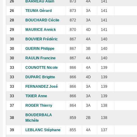
26
BARREAU Alain
873
4A
141
26
TEUMA Gérard
873
3A
141
28
BOUCHARD Cécile
872
3A
141
29
MAURICE Annick
870
4D
141
30
BOUVIER Frédéric
867
4A
140
30
GUERIN Philippe
867
3B
140
30
RAULIN Francine
867
4A
140
33
COUNOTTE Nicole
866
4A
139
33
DUPARC Brigitte
866
4D
139
33
FERNANDEZ José
866
3A
139
33
TIXIER Anne
866
3A
139
37
ROGER Thierry
864
3A
138
BOUDERBALA
38
859
2B
138
Michèle
39
LEBLANC Stéphane
855
4A
137