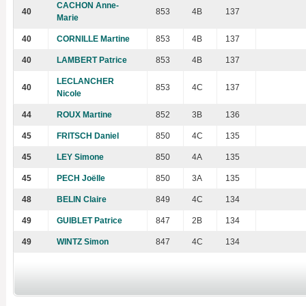
CACHON Anne-
40
853
4B
137
Marie
40
CORNILLE Martine
853
4B
137
40
LAMBERT Patrice
853
4B
137
LECLANCHER
40
853
4C
137
Nicole
44
ROUX Martine
852
3B
136
45
FRITSCH Daniel
850
4C
135
45
LEY Simone
850
4A
135
45
PECH Joëlle
850
3A
135
48
BELIN Claire
849
4C
134
49
GUIBLET Patrice
847
2B
134
49
WINTZ Simon
847
4C
134