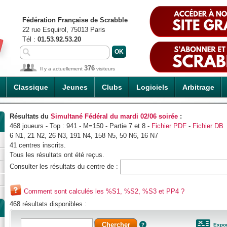
Fédération Française de Scrabble
22 rue Esquirol, 75013 Paris
Tél :
01.53.92.53.20
376
Il y a actuellement
visiteurs
Classique
Jeunes
Clubs
Logiciels
Arbitrage
Résultats du
Simultané Fédéral du mardi 02/06 soirée
:
468 joueurs - Top : 941 - M=150 - Partie 7 et 8 -
Fichier PDF
-
Fichier DB
6 N1, 21 N2, 26 N3, 191 N4, 158 N5, 50 N6, 16 N7
41 centres inscrits.
Tous les résultats ont été reçus.
Consulter les résultats du centre de :
Comment sont calculés les %S1, %S2, %S3 et PP4 ?
468 résultats disponibles :
Expor