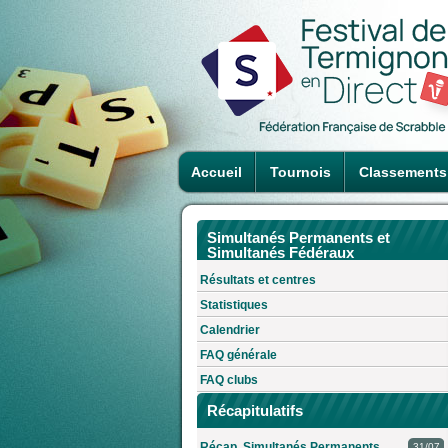
Accueil
Tournois
Classements
Simultanés Permanents et
Simultanés Fédéraux
Résultats et centres
Statistiques
Calendrier
FAQ générale
FAQ clubs
Récapitulatifs
Récap. Simultanés Permanents
31/07