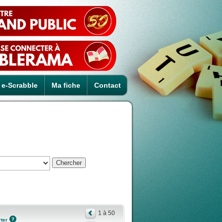
e-Scrabble
Ma fiche
Contact
1 à 50
ter