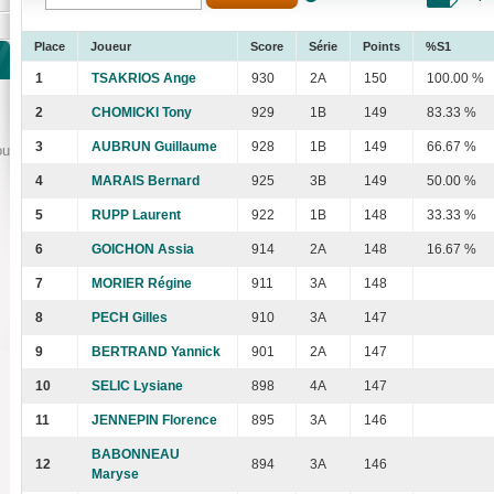
Place
Joueur
Score
Série
Points
%S1
1
TSAKRIOS Ange
930
2A
150
100.00 %
2
CHOMICKI Tony
929
1B
149
83.33 %
3
AUBRUN Guillaume
928
1B
149
66.67 %
ou
4
MARAIS Bernard
925
3B
149
50.00 %
5
RUPP Laurent
922
1B
148
33.33 %
6
GOICHON Assia
914
2A
148
16.67 %
7
MORIER Régine
911
3A
148
8
PECH Gilles
910
3A
147
9
BERTRAND Yannick
901
2A
147
10
SELIC Lysiane
898
4A
147
11
JENNEPIN Florence
895
3A
146
BABONNEAU
12
894
3A
146
Maryse