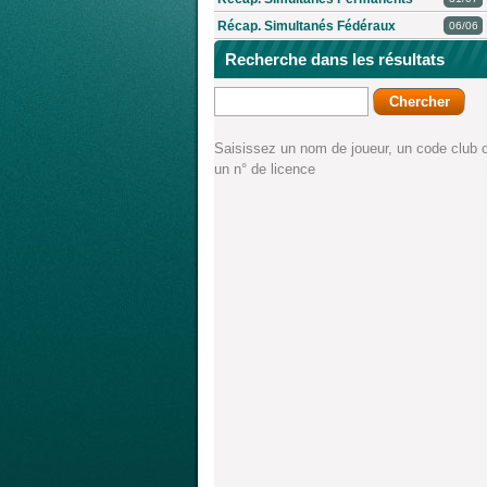
Récap. Simultanés Fédéraux
06/06
Recherche dans les résultats
Saisissez un nom de joueur, un code club 
un n° de licence