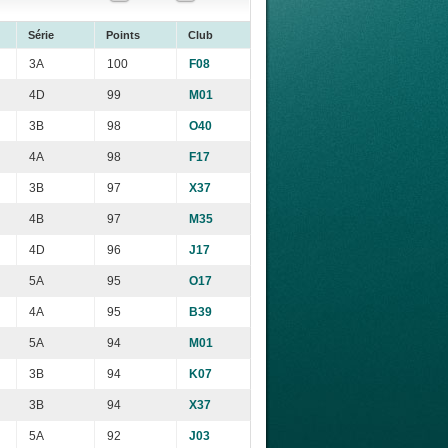
Série
Points
Club
3A
100
F08
4D
99
M01
3B
98
O40
4A
98
F17
3B
97
X37
4B
97
M35
4D
96
J17
5A
95
O17
4A
95
B39
5A
94
M01
3B
94
K07
3B
94
X37
5A
92
J03