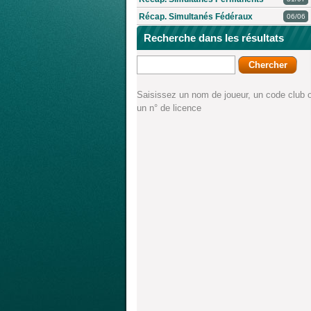
Récap. Simultanés Fédéraux
06/06
Recherche dans les résultats
Saisissez un nom de joueur, un code club 
un n° de licence