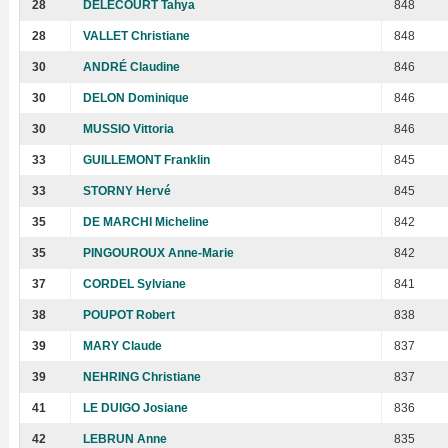
28
DELECOURT Tahya
848
28
VALLET Christiane
848
30
ANDRÉ Claudine
846
30
DELON Dominique
846
30
MUSSIO Vittoria
846
33
GUILLEMONT Franklin
845
33
STORNY Hervé
845
35
DE MARCHI Micheline
842
35
PINGOUROUX Anne-Marie
842
37
CORDEL Sylviane
841
38
POUPOT Robert
838
39
MARY Claude
837
39
NEHRING Christiane
837
41
LE DUIGO Josiane
836
42
LEBRUN Anne
835