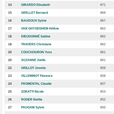
14
GIRARDO Elisabeth
871
15
GRELLET Bernard
869
16
BAUDOUX Sylvie
867
17
VAN GHYSEGHEM Hélène
863
18
DIEUDONNÉ Sabine
862
18
TRAVERS Christiane
862
20
COUCHOURON Yves
861
20
SUZANNE Joëlle
861
22
GRILLOT Josette
859
23
VILLEMINOT Florence
858
24
FROMENTAL Claudie
857
25
ZORATTI Nicole
853
26
ROGER Noëlla
852
27
PAUGAM Sylvie
850