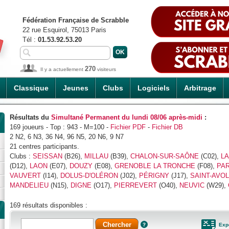
Fédération Française de Scrabble
22 rue Esquirol, 75013 Paris
Tél :
01.53.92.53.20
270
Il y a actuellement
visiteurs
Classique
Jeunes
Clubs
Logiciels
Arbitrage
Résultats du
Simultané Permanent du lundi 08/06 après-midi
:
169 joueurs - Top : 943 - M=100 -
Fichier PDF
-
Fichier DB
2 N2, 6 N3, 36 N4, 96 N5, 20 N6, 9 N7
21 centres participants.
Clubs :
SEISSAN
(B26),
MILLAU
(B39),
CHALON-SUR-SAÔNE
(C02),
LA
(D12),
LAON
(E07),
DOUZY
(E08),
GRENOBLE LA TRONCHE
(F08),
PAR
VAUVERT
(I14),
DOLUS-D'OLÉRON
(J02),
PÉRIGNY
(J17),
SAINT-AVO
MANDELIEU
(N15),
DIGNE
(O17),
PIERREVERT
(O40),
NEUVIC
(W29),
169 résultats disponibles :
Exp