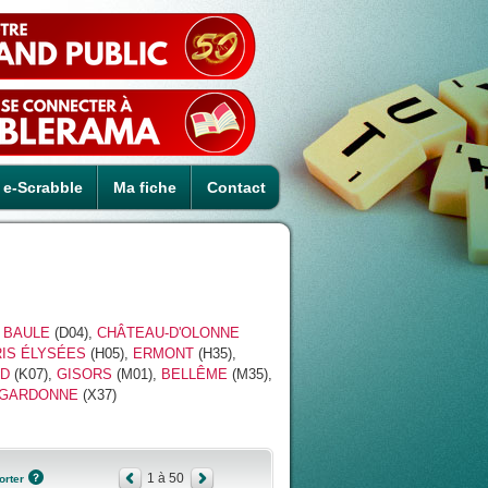
e-Scrabble
Ma fiche
Contact
 BAULE
(D04),
CHÂTEAU-D'OLONNE
IS ÉLYSÉES
(H05),
ERMONT
(H35),
LD
(K07),
GISORS
(M01),
BELLÊME
(M35),
GARDONNE
(X37)
1 à 50
orter