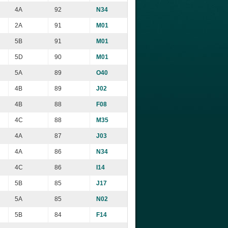
4A
92
N34
2A
91
M01
5B
91
M01
5D
90
M01
5A
89
O40
4B
89
J02
4B
88
F08
4C
88
M35
4A
87
J03
4A
86
N34
4C
86
I14
5B
85
J17
5A
85
N02
5B
84
F14