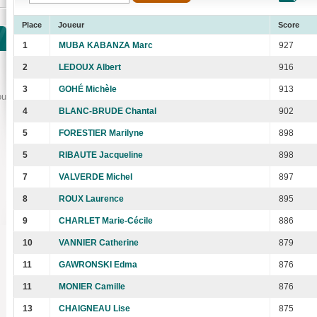
Place
Joueur
Score
1
MUBA KABANZA Marc
927
2
LEDOUX Albert
916
3
GOHÉ Michèle
913
ou
4
BLANC-BRUDE Chantal
902
5
FORESTIER Marilyne
898
5
RIBAUTE Jacqueline
898
7
VALVERDE Michel
897
8
ROUX Laurence
895
9
CHARLET Marie-Cécile
886
10
VANNIER Catherine
879
11
GAWRONSKI Edma
876
11
MONIER Camille
876
13
CHAIGNEAU Lise
875