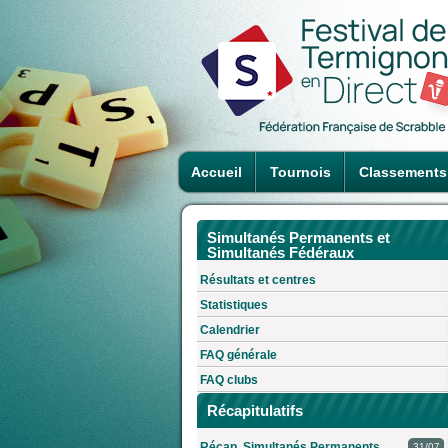
Accueil
Tournois
Classements
Simultanés Permanents et
Simultanés Fédéraux
Résultats et centres
Statistiques
Calendrier
FAQ générale
FAQ clubs
Récapitulatifs
Récap. Simultanés Permanents
31/07