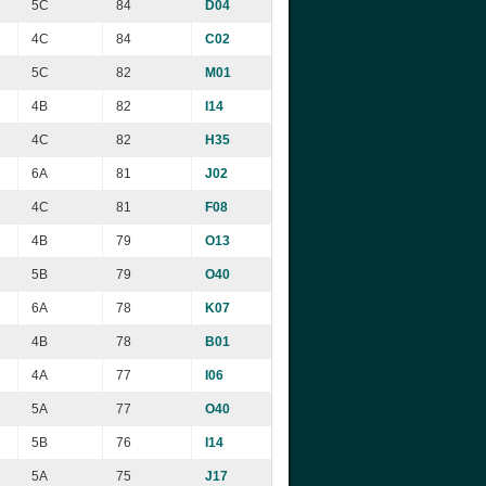
5C
84
D04
4C
84
C02
5C
82
M01
4B
82
I14
4C
82
H35
6A
81
J02
4C
81
F08
4B
79
O13
5B
79
O40
6A
78
K07
4B
78
B01
4A
77
I06
5A
77
O40
5B
76
I14
5A
75
J17