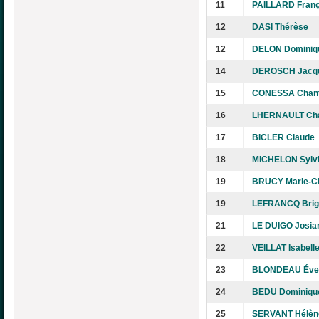
11
PAILLARD Franç
12
DASI Thérèse
12
DELON Dominiq
14
DEROSCH Jacq
15
CONESSA Chant
16
LHERNAULT Cha
17
BICLER Claude
18
MICHELON Sylv
19
BRUCY Marie-C
19
LEFRANCQ Brigi
21
LE DUIGO Josia
22
VEILLAT Isabell
23
BLONDEAU Éve
24
BEDU Dominiqu
25
SERVANT Hélèn