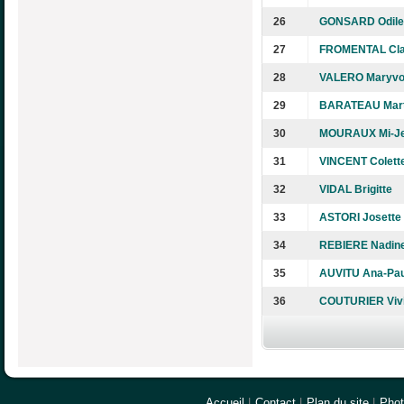
26
GONSARD Odile
27
FROMENTAL Cla
28
VALERO Maryv
29
BARATEAU Mart
30
MOURAUX Mi-J
31
VINCENT Colett
32
VIDAL Brigitte
33
ASTORI Josette
34
REBIERE Nadin
35
AUVITU Ana-Pau
36
COUTURIER Viv
Accueil
|
Contact
|
Plan du site
|
Pho