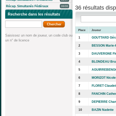
36 résultats disp
Récap. Simultanés Fédéraux
06/06
Recherche dans les résultats
Place
Joueur
Saisissez un nom de joueur, un code club ou
1
GOUTTARD Gér
un n° de licence
2
BESSON Marie-
3
DAUVERGNE Fl
4
BLONDEAU Bru
5
AGUIRREBENGOA
6
MORIZOT Nicole
7
FLORET Claudet
8
FANCHIN Cather
9
DEPIERRE Chan
10
BAZIN Nadette