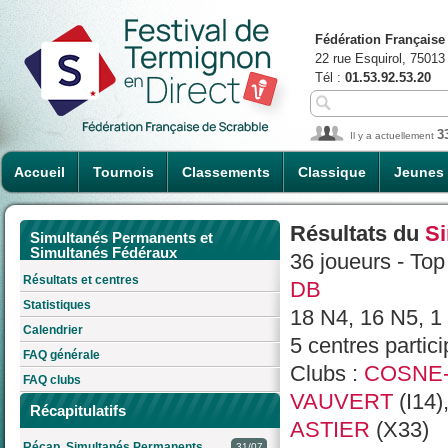
Fédération Française
22 rue Esquirol, 75013
Tél :
01.53.92.53.20
3
Il y a actuellement
Accueil
Tournois
Classements
Classique
Jeunes
Résultats du
Si
Simultanés Permanents et
Simultanés Fédéraux
36 joueurs - Top
Résultats et centres
DB
Statistiques
18 N4, 16 N5, 1
Calendrier
5 centres partici
FAQ générale
Clubs :
COSNE-
FAQ clubs
VAUVERT
(I14)
Récapitulatifs
ASTIER
(X33)
Récap. Simultanés Permanents
31/07