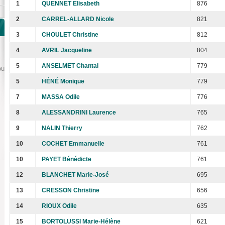
1
QUENNET Elisabeth
876
2
CARREL-ALLARD Nicole
821
3
CHOULET Christine
812
4
AVRIL Jacqueline
804
5
ANSELMET Chantal
779
ou
5
HÉNÉ Monique
779
7
MASSA Odile
776
8
ALESSANDRINI Laurence
765
9
NALIN Thierry
762
10
COCHET Emmanuelle
761
10
PAYET Bénédicte
761
12
BLANCHET Marie-José
695
13
CRESSON Christine
656
14
RIOUX Odile
635
15
BORTOLUSSI Marie-Hélène
621