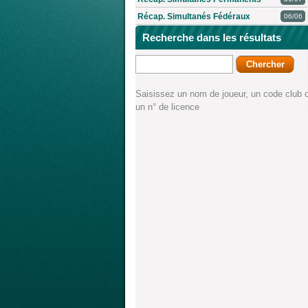
Récap. Simultanés Fédéraux
06/06
Recherche dans les résultats
Saisissez un nom de joueur, un code club 
un n° de licence