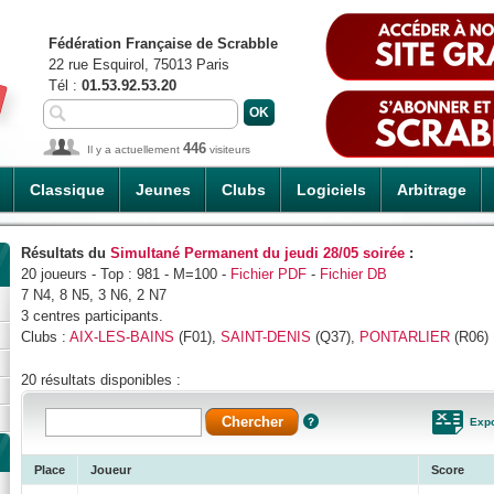
Fédération Française de Scrabble
22 rue Esquirol, 75013 Paris
Tél :
01.53.92.53.20
446
Il y a actuellement
visiteurs
Classique
Jeunes
Clubs
Logiciels
Arbitrage
Résultats du
Simultané Permanent du jeudi 28/05 soirée
:
20 joueurs - Top : 981 - M=100 -
Fichier PDF
-
Fichier DB
7 N4, 8 N5, 3 N6, 2 N7
3 centres participants.
Clubs :
AIX-LES-BAINS
(F01),
SAINT-DENIS
(Q37),
PONTARLIER
(R06)
20 résultats disponibles :
Expo
Place
Joueur
Score