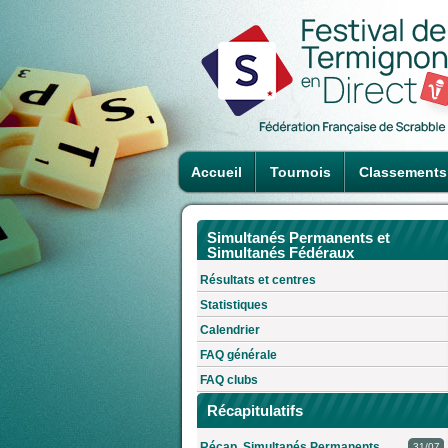
Accueil
Tournois
Classements
Simultanés Permanents et
Simultanés Fédéraux
Résultats et centres
Statistiques
Calendrier
FAQ générale
FAQ clubs
Récapitulatifs
Récap. Simultanés Permanents
31/07