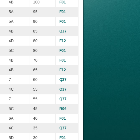
4B
100
F01
5A
95
F01
5A
90
F01
4B
85
Q37
4D
80
F12
5C
80
F01
4B
70
F01
4B
65
F12
7
60
Q37
4C
55
Q37
7
55
Q37
5C
45
R06
6A
40
F01
4C
35
Q37
5D
30
F01