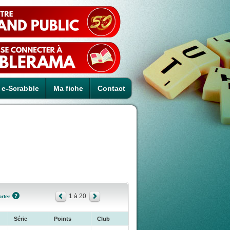
e-Scrabble
Ma fiche
Contact
1 à 20
rter
Série
Points
Club