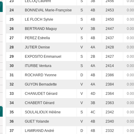
23
LECOQ Laurent
S
3B
2456
0.00
24
BONNEVAL Marie-Françoise
S
4B
2453
0.00
25
LE FLOCH Sylvie
S
4B
2450
0.00
26
BERTRAND Maguy
V
3B
2447
0.00
27
PEREZ Estrella
S
4B
2437
0.00
28
JUTIER Denise
V
4A
2428
0.00
29
EXPOSITO Emmanuel
S
2B
2427
0.00
30
ITURBE Ventura
S
4A
2414
0.00
31
ROCHARD Yvonne
D
4B
2386
0.00
32
GUYON Bernadette
V
4A
2384
0.00
33
CHANUDET Gérard
V
4D
2364
0.00
34
CHABERT Gérard
V
3B
2363
0.00
35
SOULALIOUX Hélène
S
4C
2342
0.00
36
GUET Yolande
V
4B
2340
0.00
37
LAMIRAND André
D
4B
2332
0.00