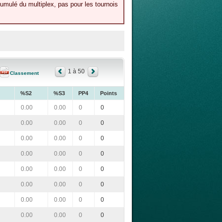
umulé du multiplex, pas pour les tournois
1 à 50
Classement
%S2
%S3
PP4
Points
0.00
0.00
0
0
0.00
0.00
0
0
0.00
0.00
0
0
0.00
0.00
0
0
0.00
0.00
0
0
0.00
0.00
0
0
0.00
0.00
0
0
0.00
0.00
0
0