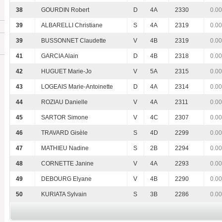
38
GOURDIN Robert
D
4A
2330
0.00
39
ALBARELLI Christiane
S
4A
2319
0.00
39
BUSSONNET Claudette
V
4B
2319
0.00
41
GARCIA Alain
D
4B
2318
0.00
42
HUGUET Marie-Jo
V
5A
2315
0.00
43
LOGEAIS Marie-Antoinette
D
4A
2314
0.00
44
ROZIAU Danielle
V
4A
2311
0.00
45
SARTOR Simone
V
4C
2307
0.00
46
TRAVARD Gisèle
S
4D
2299
0.00
47
MATHIEU Nadine
S
2B
2294
0.00
48
CORNETTE Janine
V
4A
2293
0.00
49
DEBOURG Elyane
V
4B
2290
0.00
50
KURIATA Sylvain
S
3B
2286
0.00