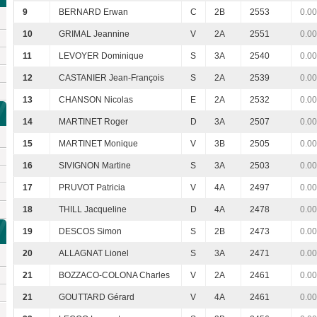
9
BERNARD Erwan
C
2B
2553
0.00
10
GRIMAL Jeannine
V
2A
2551
0.00
11
LEVOYER Dominique
S
3A
2540
0.00
12
CASTANIER Jean-François
S
2A
2539
0.00
13
CHANSON Nicolas
E
2A
2532
0.00
14
MARTINET Roger
D
3A
2507
0.00
15
MARTINET Monique
V
3B
2505
0.00
16
SIVIGNON Martine
S
3A
2503
0.00
17
PRUVOT Patricia
V
4A
2497
0.00
18
THILL Jacqueline
D
4A
2478
0.00
19
DESCOS Simon
S
2B
2473
0.00
20
ALLAGNAT Lionel
S
3A
2471
0.00
21
BOZZACO-COLONA Charles
V
2A
2461
0.00
21
GOUTTARD Gérard
V
4A
2461
0.00