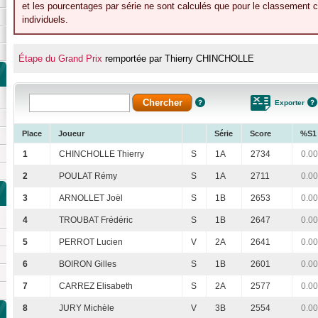
et les pourcentages par série ne sont calculés que pour le classement c
individuels.
Étape du Grand Prix
remportée par Thierry CHINCHOLLE
Exporter
Place
Joueur
Série
Score
%S1
1
CHINCHOLLE Thierry
S
1A
2734
0.00
2
POULAT Rémy
S
1A
2711
0.00
3
ARNOLLET Joël
S
1B
2653
0.00
4
TROUBAT Frédéric
S
1B
2647
0.00
5
PERROT Lucien
V
2A
2641
0.00
6
BOIRON Gilles
S
1B
2601
0.00
7
CARREZ Elisabeth
S
2A
2577
0.00
8
JURY Michèle
V
3B
2554
0.00