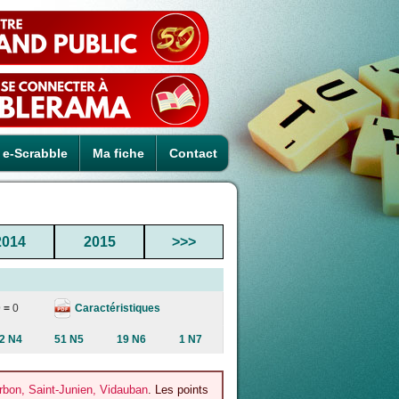
e-Scrabble
Ma fiche
Contact
2014
2015
>>>
Caractéristiques
 =
0
2 N4
51 N5
19 N6
1 N7
rbon, Saint-Junien, Vidauban
. Les points