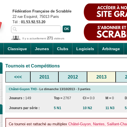
Fédération Française de Scrabble
22 rue Esquirol, 75013 Paris
Tél :
01.53.92.53.20
271
Il y a actuellement
visiteurs
Classique
Jeunes
Clubs
Logiciels
Arbitrage
Tournois et Compétitions
<<<
2011
2012
2013
Châtel-Guyon TH3
- Le dimanche 13/10/2013 - 3 parties
Joueurs :
149
Top =
2767
CI
=
0.0
M =
0
D
Joueurs par série :
5 N1
10 N2
11 N3
5
Ce tournoi est rattaché au multiplex
Châtel-Guyon, Nantes, Saillant-Cha