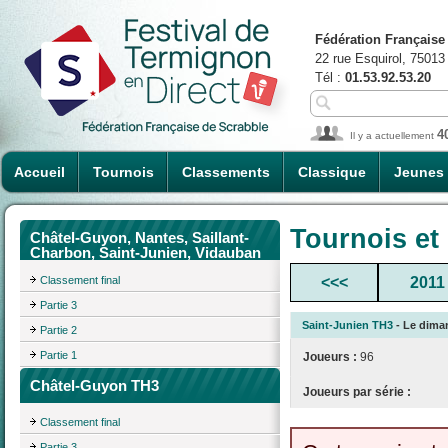
Fédération Française
22 rue Esquirol, 75013
Tél :
01.53.92.53.20
4
Il y a actuellement
Accueil
Tournois
Classements
Classique
Jeunes
Tournois et
Châtel-Guyon, Nantes, Saillant-
Charbon, Saint-Junien, Vidauban
Classement final
<<<
2011
Partie 3
Saint-Junien TH3
- Le diman
Partie 2
Partie 1
Joueurs :
96
Châtel-Guyon TH3
Joueurs par série :
Classement final
Partie 3