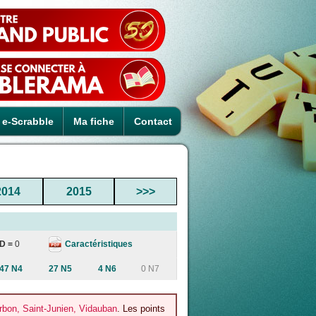
e-Scrabble
Ma fiche
Contact
2014
2015
>>>
Caractéristiques
D =
0
47 N4
27 N5
4 N6
0 N7
rbon, Saint-Junien, Vidauban
. Les points