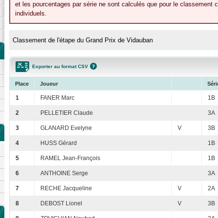
et les pourcentages par série ne sont calculés que pour le classement c
individuels.
Classement de l'étape du Grand Prix de Vidauban
Exporter au format CSV
Place
Joueur
Séri
1
FANER Marc
1B
2
PELLETIER Claude
3A
3
GLANARD Evelyne
V
3B
4
HUSS Gérard
1B
5
RAMEL Jean-François
1B
6
ANTHOINE Serge
3A
7
RECHE Jacqueline
V
2A
8
DEBOST Lionel
V
3B