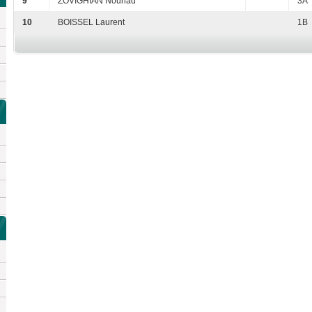
9
ZOVIGHIAN Nouhad
3A
10
BOISSEL Laurent
1B