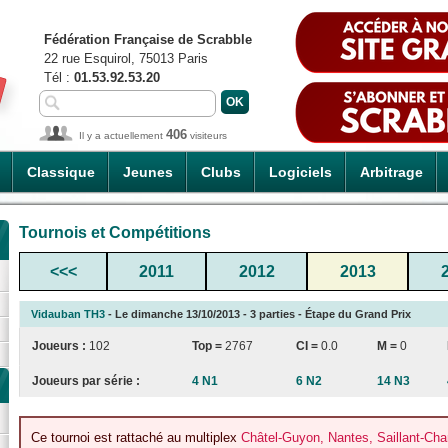
Fédération Française de Scrabble
22 rue Esquirol, 75013 Paris
Tél :
01.53.92.53.20
406
Il y a actuellement
visiteurs
Classique
Jeunes
Clubs
Logiciels
Arbitrage
Tournois et Compétitions
<<<
2011
2012
2013
Vidauban TH3
- Le dimanche 13/10/2013 - 3 parties - Étape du Grand Prix
Joueurs :
102
Top =
2767
CI
=
0.0
M =
0
Joueurs par série :
4 N1
6 N2
14 N3
Ce tournoi est rattaché au multiplex
Châtel-Guyon, Nantes, Saillant-Cha