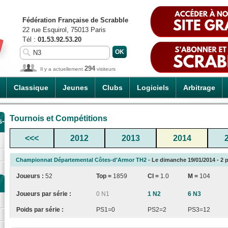
Fédération Française de Scrabble
22 rue Esquirol, 75013 Paris
Tél :
01.53.92.53.20
294
Il y a actuellement
visiteurs
Classique
Jeunes
Clubs
Logiciels
Arbitrage
Tournois et Compétitions
s-
<<<
2012
2013
2014
Championnat Départemental Côtes-d'Armor TH2
- Le dimanche 19/01/2014 - 2 p
Joueurs :
52
Top =
1859
CI
=
1.0
M =
104
Joueurs par série :
0 N1
1 N2
6 N3
Poids par série :
PS1=0
PS2=2
PS3=12