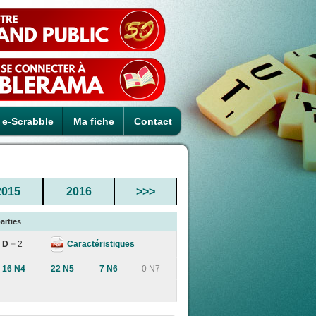
e-Scrabble
Ma fiche
Contact
2015
2016
>>>
arties
Caractéristiques
D =
2
16 N4
22 N5
7 N6
0 N7