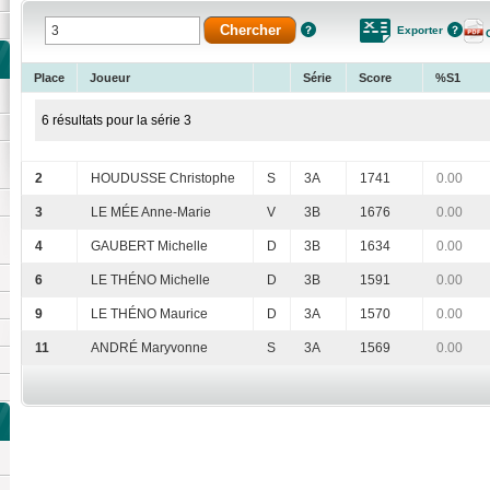
Exporter
Place
Joueur
Série
Score
%S1
6 résultats pour la série 3
2
HOUDUSSE Christophe
S
3A
1741
0.00
3
LE MÉE Anne-Marie
V
3B
1676
0.00
4
GAUBERT Michelle
D
3B
1634
0.00
6
LE THÉNO Michelle
D
3B
1591
0.00
9
LE THÉNO Maurice
D
3A
1570
0.00
11
ANDRÉ Maryvonne
S
3A
1569
0.00