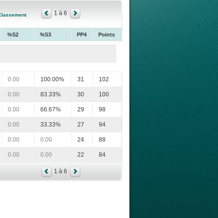
1 à 6
Classement
%S2
%S3
PP4
Points
0.00
100.00%
31
102
0.00
83.33%
30
100
0.00
66.67%
29
98
0.00
33.33%
27
94
0.00
0.00
24
88
0.00
0.00
22
84
1 à 6