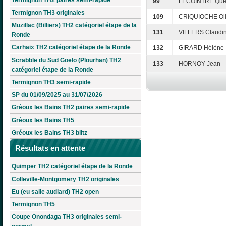
99
LECOINTRE Que
Termignon TH3 originales
109
CRIQUIOCHE Oli
Muzillac (Billiers) TH2 catégoriel étape de la
131
VILLERS Claudi
Ronde
Carhaix TH2 catégoriel étape de la Ronde
132
GIRARD Hélène
Scrabble du Sud Goëlo (Plourhan) TH2
133
HORNOY Jean
catégoriel étape de la Ronde
Termignon TH3 semi-rapide
SP du 01/09/2025 au 31/07/2026
Gréoux les Bains TH2 paires semi-rapide
Gréoux les Bains TH5
Gréoux les Bains TH3 blitz
Résultats en attente
Quimper TH2 catégoriel étape de la Ronde
Colleville-Montgomery TH2 originales
Eu (eu salle audiard) TH2 open
Termignon TH5
Coupe Onondaga TH3 originales semi-