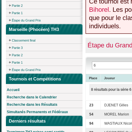
Ce tournoi est 
Partie 2
Bihorel
. Les po
Partie 1
que pour le cl
Étape du Grand Prix
individuels.
Marseille (Phocéen) TH3
Classement final
Étape du Grand
Partie 3
Partie 2
Partie 1
Étape du Grand Prix
Tournois et Compétitions
Place
Joueur
8 résultats pour la série 6
Accueil
Recherche dans le Calendrier
Recherche dans les Résultats
23
DJENET Gilles
Simultanés Permanents et Fédéraux
54
MOREL Marion
Derniers résultats
94
WASTIAUX Nicol
Termignon TH2 paires semi-rapide