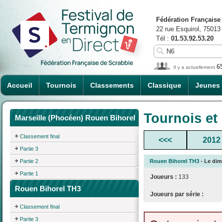
Fédération Française
22 rue Esquirol, 75013
Tél :
01.53.92.53.20
6
Il y a actuellement
Accueil
Tournois
Classements
Classique
Jeunes
Tournois et
Marseille (Phocéen) Rouen Bihorel
Classement final
<<<
2012
Partie 3
Partie 2
Rouen Bihorel TH3
- Le dim
Partie 1
Joueurs :
133
Rouen Bihorel TH3
Joueurs par série :
Classement final
Partie 3