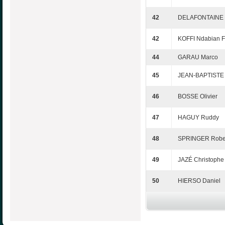
42
DELAFONTAINE 
42
KOFFI Ndabian F
44
GARAU Marco
45
JEAN-BAPTISTE 
46
BOSSE Olivier
47
HAGUY Ruddy
48
SPRINGER Robe
49
JAZÉ Christophe
50
HIERSO Daniel