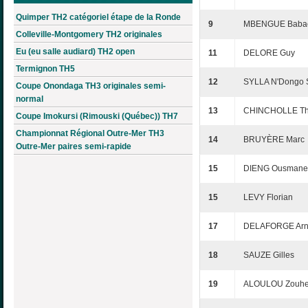
Quimper TH2 catégoriel étape de la Ronde
9
MBENGUE Baba
Colleville-Montgomery TH2 originales
Eu (eu salle audiard) TH2 open
11
DELORE Guy
Termignon TH5
12
SYLLA N'Dongo
Coupe Onondaga TH3 originales semi-
normal
13
CHINCHOLLE Thi
Coupe Imokursi (Rimouski (Québec)) TH7
Championnat Régional Outre-Mer TH3
14
BRUYÈRE Marc
Outre-Mer paires semi-rapide
15
DIENG Ousmane
15
LEVY Florian
17
DELAFORGE Ar
18
SAUZE Gilles
19
ALOULOU Zouhe