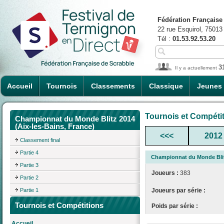
Fédération Française
22 rue Esquirol, 75013
Tél :
01.53.92.53.20
3
Il y a actuellement
Accueil
Tournois
Classements
Classique
Jeunes
Tournois et Compéti
Championnat du Monde Blitz 2014
(Aix-les-Bains, France)
<<<
2012
Classement final
Partie 4
Championnat du Monde Blitz
Partie 3
Joueurs :
383
Partie 2
Partie 1
Joueurs par série :
Tournois et Compétitions
Poids par série :
Accueil