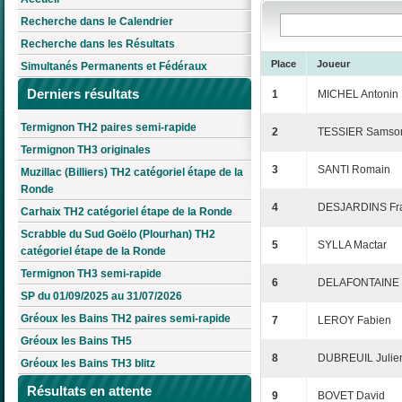
Recherche dans le Calendrier
Recherche dans les Résultats
Place
Joueur
Simultanés Permanents et Fédéraux
Derniers résultats
1
MICHEL Antonin
Termignon TH2 paires semi-rapide
2
TESSIER Samso
Termignon TH3 originales
3
SANTI Romain
Muzillac (Billiers) TH2 catégoriel étape de la
Ronde
4
DESJARDINS Fra
Carhaix TH2 catégoriel étape de la Ronde
Scrabble du Sud Goëlo (Plourhan) TH2
5
SYLLA Mactar
catégoriel étape de la Ronde
Termignon TH3 semi-rapide
6
DELAFONTAINE
SP du 01/09/2025 au 31/07/2026
Gréoux les Bains TH2 paires semi-rapide
7
LEROY Fabien
Gréoux les Bains TH5
8
DUBREUIL Julie
Gréoux les Bains TH3 blitz
Résultats en attente
9
BOVET David