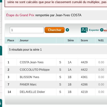
série ne sont calculés que pour le classement cumulé du multiplex, pas p
Étape du Grand Prix
remportée par Jean-Yves COSTA
Exporter
Place
Joueur
Série
Score
%S1
5 résultats pour la série 1
1
COSTA Jean-Yves
S
1A
4429
0.00
2
COCCOLUTO Philippe
S
1A
4422
0.00
3
BLISSON Yves
S
1B
4361
0.00
7
FANER Marc
S
1B
4286
0.00
14
DELAVELLE Didier
S
1B
4219
0.00
5