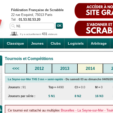
Fédération Française de Scrabble
22 rue Esquirol, 75013 Paris
Tél :
01.53.92.53.20
431
Il y a actuellement
visiteurs
Classique
Jeunes
Clubs
Logiciels
Arbitrage
Tournois et Compétitions
<<<
2012
2013
2014
La Seyne-sur-Mer TH5 3 mn + semi-rapide
- Du samedi 03 au dimanche 04/05/201
Joueurs :
91
Top =
4490
CI
=
0.0
M =
0
Joueurs par série :
5 N1
8 N2
16 N3
i-
Ce tournoi est rattaché au multiplex
Bruxelles - La Seyne-sur-Mer - Tou