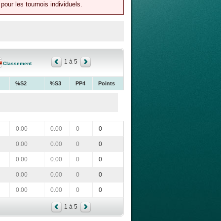
our les tournois individuels.
1 à 5
Classement
%S2
%S3
PP4
Points
0.00
0.00
0
0
0.00
0.00
0
0
0.00
0.00
0
0
0.00
0.00
0
0
0.00
0.00
0
0
1 à 5