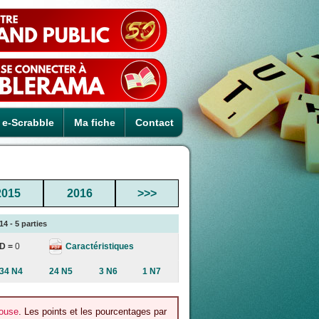
e-Scrabble
Ma fiche
Contact
2015
2016
>>>
4 - 5 parties
Caractéristiques
D =
0
34 N4
24 N5
3 N6
1 N7
louse
. Les points et les pourcentages par