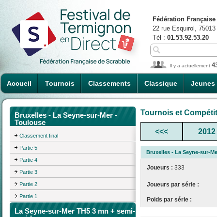
Fédération Française
22 rue Esquirol, 75013
Tél :
01.53.92.53.20
4
Il y a actuellement
Accueil
Tournois
Classements
Classique
Jeunes
Tournois et Compéti
Bruxelles - La Seyne-sur-Mer -
Toulouse
<<<
2012
Classement final
Partie 5
Bruxelles - La Seyne-sur-Me
Partie 4
Joueurs :
333
Partie 3
Partie 2
Joueurs par série :
Partie 1
Poids par série :
La Seyne-sur-Mer TH5 3 mn + semi-