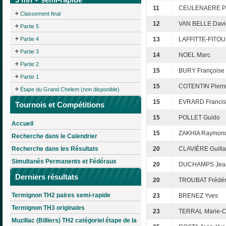
11
CEULENAERE P
Classement final
12
VAN BELLE Davi
Partie 5
Partie 4
13
LAFFITTE-FITOU 
Partie 3
14
NOEL Marc
Partie 2
15
BURY Françoise
Partie 1
15
COTENTIN Pierr
Étape du Grand Chelem (non disponible)
15
EVRARD Francis
Tournois et Compétitions
15
POLLET Guido
Accueil
15
ZAKHIA Raymon
Recherche dans le Calendrier
Recherche dans les Résultats
20
CLAVIÈRE Guill
Simultanés Permanents et Fédéraux
20
DUCHAMPS Jean
Derniers résultats
20
TROUBAT Frédér
Termignon TH2 paires semi-rapide
23
BRENEZ Yves
Termignon TH3 originales
23
TERRAL Marie-C
Muzillac (Billiers) TH2 catégoriel étape de la