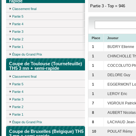
rapide
Partie 3 - Top = 946
Classement final
Partie 5
Partie 4
Partie 3
Place
Joueur
Partie 2
1
BUDRY Etienne
Partie 1
Étape du Grand Prix
1
CHINCHOLLE Thi
Coupe de Toulouse (Tournefeuille)
1
COCCOLUTO Phi
TH5 3 mn + semi-rapide
1
DELORE Guy
Classement final
Partie 5
1
EGGERMONT Lo
Partie 4
1
LEROY Eric
Partie 3
7
VIGROUX Patric
Partie 2
8
AUBERT Nicolas
Partie 1
8
LACHAUD Jean-F
Étape du Grand Prix
Coupe de Bruxelles (Belgique) TH5
10
POULAT Rémy
3 mn + semi-rapide