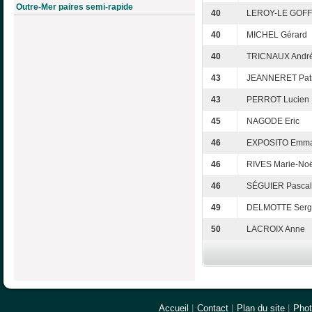
Outre-Mer paires semi-rapide
40
LEROY-LE GOFF
40
MICHEL Gérard
40
TRICNAUX Andr
43
JEANNERET Patr
43
PERROT Lucien
45
NAGODE Eric
46
EXPOSITO Emma
46
RIVES Marie-Noë
46
SÉGUIER Pascal
49
DELMOTTE Serg
50
LACROIX Anne
Accueil
|
Contact
|
Plan du site
|
Pho