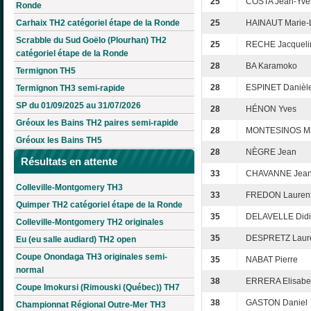
25
COSTA Jean-Yve
Ronde
Carhaix TH2 catégoriel étape de la Ronde
25
HAINAUT Marie-
Scrabble du Sud Goëlo (Plourhan) TH2
25
RECHE Jacqueli
catégoriel étape de la Ronde
28
BA Karamoko
Termignon TH5
28
ESPINET Danièl
Termignon TH3 semi-rapide
SP du 01/09/2025 au 31/07/2026
28
HÉNON Yves
Gréoux les Bains TH2 paires semi-rapide
28
MONTESINOS Mi
Gréoux les Bains TH5
28
NÈGRE Jean
Résultats en attente
33
CHAVANNE Jean-
Colleville-Montgomery TH3
33
FREDON Lauren
Quimper TH2 catégoriel étape de la Ronde
35
DELAVELLE Didi
Colleville-Montgomery TH2 originales
35
DESPRETZ Laur
Eu (eu salle audiard) TH2 open
Coupe Onondaga TH3 originales semi-
35
NABAT Pierre
normal
38
ERRERA Elisabe
Coupe Imokursi (Rimouski (Québec)) TH7
38
GASTON Daniel
Championnat Régional Outre-Mer TH3