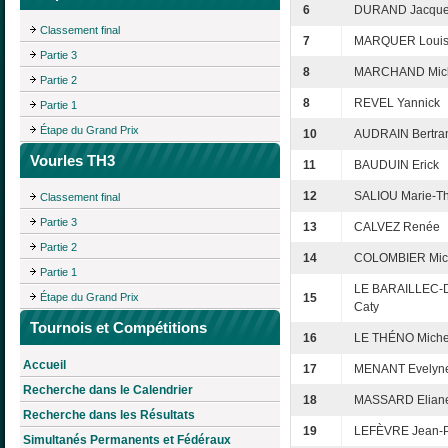
6
DURAND Jacque
Classement final
7
MARQUER Louis
Partie 3
8
MARCHAND Mich
Partie 2
8
REVEL Yannick
Partie 1
Étape du Grand Prix
10
AUDRAIN Bertra
Vourles TH3
11
BAUDUIN Erick
12
SALIOU Marie-T
Classement final
Partie 3
13
CALVEZ Renée
Partie 2
14
COLOMBIER Mic
Partie 1
LE BARAILLEC
Étape du Grand Prix
15
Caty
Tournois et Compétitions
16
LE THÉNO Miche
Accueil
17
MENANT Evelyn
Recherche dans le Calendrier
18
MASSARD Elian
Recherche dans les Résultats
19
LEFÈVRE Jean-P
Simultanés Permanents et Fédéraux