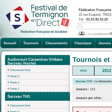
Fédération Française
22 rue Esquirol, 75013
Tél :
01.53.92.53.20
2
Il y a actuellement
Accueil
Tournois
Classements
Classique
Jeunes
Tournois et
Audincourt Carpentras Orléans
Sarzeau Vourles
Classement final
<<<
2012
Partie 3
Sarzeau TH3
- Le dimanche 0
Partie 2
Partie 1
Joueurs :
164
Sarzeau TH3
Joueurs par série :
Classement final
Partie 3