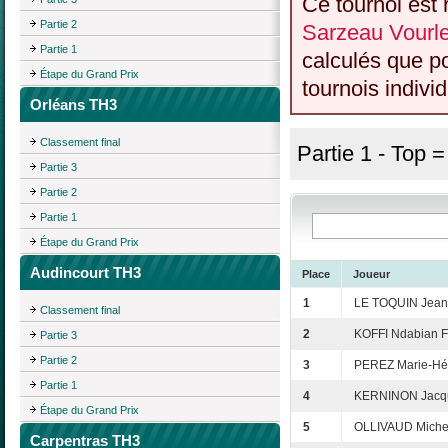
Ce tournoi est 
Partie 2
Sarzeau Vourl
Partie 1
calculés que p
Étape du Grand Prix
tournois individ
Orléans TH3
Classement final
Partie 1 - Top 
Partie 3
Partie 2
Partie 1
Étape du Grand Prix
Audincourt TH3
Place
Joueur
1
LE TOQUIN Jean
Classement final
2
KOFFI Ndabian F
Partie 3
Partie 2
3
PEREZ Marie-Hé
Partie 1
4
KERNINON Jacq
Étape du Grand Prix
5
OLLIVAUD Miche
Carpentras TH3