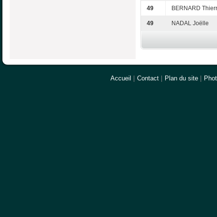
49
BERNARD Thier
49
NADAL Joëlle
Accueil
|
Contact
|
Plan du site
|
Pho