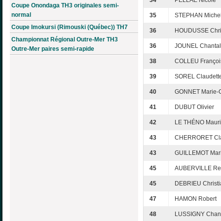
34
PELLAE Nicole
Coupe Onondaga TH3 originales semi-
normal
35
STEPHAN Miche
Coupe Imokursi (Rimouski (Québec)) TH7
36
HOUDUSSE Chri
Championnat Régional Outre-Mer TH3
36
JOUNEL Chantal
Outre-Mer paires semi-rapide
38
COLLEU Françoi
39
SOREL Claudett
40
GONNET Marie-C
41
DUBUT Olivier
42
LE THÉNO Mauri
43
CHERRORET Cl
43
GUILLEMOT Mari
45
AUBERVILLE Re
45
DEBRIEU Christi
47
HAMON Robert
48
LUSSIGNY Chant