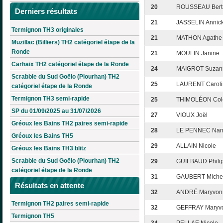
20
ROUSSEAU Bert
Derniers résultats
21
JASSELIN Annic
Termignon TH3 originales
21
MATHON Agathe
Muzillac (Billiers) TH2 catégoriel étape de la
Ronde
21
MOULIN Janine
Carhaix TH2 catégoriel étape de la Ronde
24
MAIGROT Suzan
Scrabble du Sud Goëlo (Plourhan) TH2
25
LAURENT Caroli
catégoriel étape de la Ronde
Termignon TH3 semi-rapide
25
THIMOLÉON Cole
SP du 01/09/2025 au 31/07/2026
27
VIOUX Joël
Gréoux les Bains TH2 paires semi-rapide
28
LE PENNEC Na
Gréoux les Bains TH5
29
ALLAIN Nicole
Gréoux les Bains TH3 blitz
Scrabble du Sud Goëlo (Plourhan) TH2
29
GUILBAUD Phili
catégoriel étape de la Ronde
31
GAUBERT Michel
Résultats en attente
32
ANDRÉ Maryvon
Termignon TH2 paires semi-rapide
32
GEFFRAY Maryv
Termignon TH5