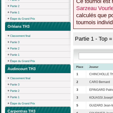
Ce tournoi est 
Partie 2
Sarzeau Vourl
Partie 1
calculés que p
Étape du Grand Prix
tournois individ
Orléans TH3
Classement final
Partie 1 - Top 
Partie 3
Partie 2
Partie 1
Étape du Grand Prix
Place
Joueur
Audincourt TH3
1
CHINCHOLLE Thi
Classement final
2
CARO Bernard
Partie 3
3
EPINGARD Patri
Partie 2
Partie 1
3
KOUASSI Josep
Étape du Grand Prix
5
GUIZARD Jean-M
Carpentras TH3