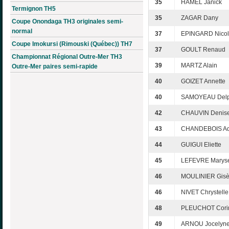
35
HAMEL Janick
Termignon TH5
35
ZAGAR Dany
Coupe Onondaga TH3 originales semi-
normal
37
EPINGARD Nico
Coupe Imokursi (Rimouski (Québec)) TH7
37
GOULT Renaud
Championnat Régional Outre-Mer TH3
39
MARTZ Alain
Outre-Mer paires semi-rapide
40
GOIZET Annette
40
SAMOYEAU Delp
42
CHAUVIN Denis
43
CHANDEBOIS Ad
44
GUIGUI Eliette
45
LEFEVRE Marys
46
MOULINIER Gisè
46
NIVET Chrystelle
48
PLEUCHOT Cori
49
ARNOU Jocelyn