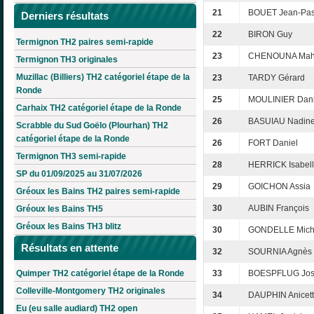
21
BOUET Jean-Pas
Derniers résultats
22
BIRON Guy
Termignon TH2 paires semi-rapide
23
CHENOUNA Mahi
Termignon TH3 originales
Muzillac (Billiers) TH2 catégoriel étape de la
23
TARDY Gérard
Ronde
25
MOULINIER Dani
Carhaix TH2 catégoriel étape de la Ronde
26
BASUIAU Nadin
Scrabble du Sud Goëlo (Plourhan) TH2
catégoriel étape de la Ronde
26
FORT Daniel
Termignon TH3 semi-rapide
28
HERRICK Isabel
SP du 01/09/2025 au 31/07/2026
29
GOICHON Assia
Gréoux les Bains TH2 paires semi-rapide
30
AUBIN François
Gréoux les Bains TH5
Gréoux les Bains TH3 blitz
30
GONDELLE Mich
Résultats en attente
32
SOURNIA Agnès
Quimper TH2 catégoriel étape de la Ronde
33
BOESPFLUG Jos
Colleville-Montgomery TH2 originales
34
DAUPHIN Anicet
Eu (eu salle audiard) TH2 open