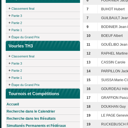
6
FOURNIER Jacq
Classement final
7
BUHOT Hubert
Partie 3
7
GUILBAULT Jean
Partie 2
9
BODINIER Jean-
Partie 1
10
BOEUF Albert
Étape du Grand Prix
11
GOUËLIBO Jean
Vourles TH3
12
RAPHEL Martine
Classement final
13
CASSIN Carole
Partie 3
Partie 2
14
PARPILLON Jack
Partie 1
15
SUISSA Marie-Cl
Étape du Grand Prix
16
GOURDEAU Hél
Tournois et Compétitions
17
GRAFFION Pasc
Accueil
18
DOUKHAN Guy
Recherche dans le Calendrier
19
LE PAGE Genevi
Recherche dans les Résultats
19
RUCKEBUSCH 
Simultanés Permanents et Fédéraux