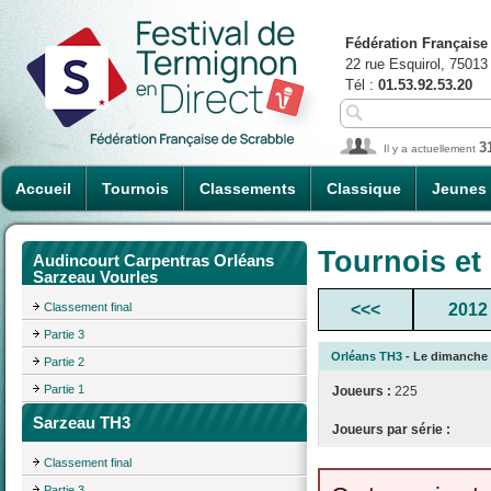
Fédération Française
22 rue Esquirol, 75013
Tél :
01.53.92.53.20
3
Il y a actuellement
Accueil
Tournois
Classements
Classique
Jeunes
Tournois et
Audincourt Carpentras Orléans
Sarzeau Vourles
Classement final
<<<
2012
Partie 3
Orléans TH3
- Le dimanche 0
Partie 2
Partie 1
Joueurs :
225
Sarzeau TH3
Joueurs par série :
Classement final
Partie 3