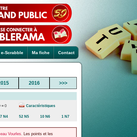
e-Scrabble
Ma fiche
Contact
2015
2016
>>>
Caractéristiques
D =
0
7 N4
52 N5
10 N6
1 N7
zeau Vourles
. Les points et les