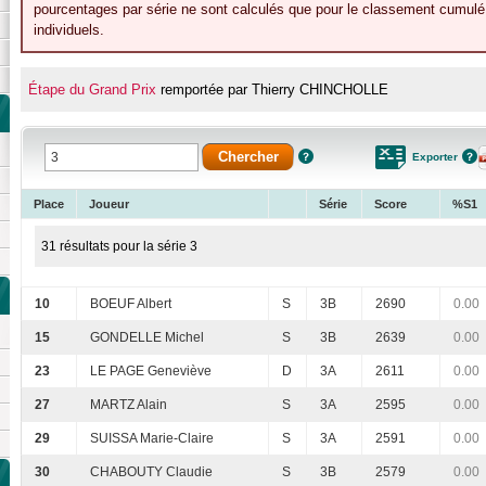
pourcentages par série ne sont calculés que pour le classement cumulé 
individuels.
Étape du Grand Prix
remportée par Thierry CHINCHOLLE
Exporter
Place
Joueur
Série
Score
%S1
31 résultats pour la série 3
10
BOEUF Albert
S
3B
2690
0.00
15
GONDELLE Michel
S
3B
2639
0.00
23
LE PAGE Geneviève
D
3A
2611
0.00
27
MARTZ Alain
S
3A
2595
0.00
29
SUISSA Marie-Claire
S
3A
2591
0.00
30
CHABOUTY Claudie
S
3B
2579
0.00