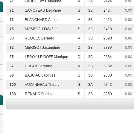
71
LAUDILLAY Catherine
V
3A
2424
0.00
71
SAMOYEAU Delphine
S
3B
2424
0.00
73
BLANCHARD Annie
V
3B
2413
0.00
75
MOSBACH Frédéric
S
3A
2410
0.00
80
ROQUES Bernard
V
3B
2393
0.00
82
MÉRIGOT Jacqueline
D
3B
2389
0.00
85
LEROY-LE GOFF Monique
D
3A
2384
0.00
87
HUGOT Josyane
V
3B
2382
0.00
88
BASUIAU Jacques
S
3B
2380
0.00
100
AUZANNEAU Thierry
S
3A
2343
0.00
133
RENAUD Patricia
S
3B
2260
0.00