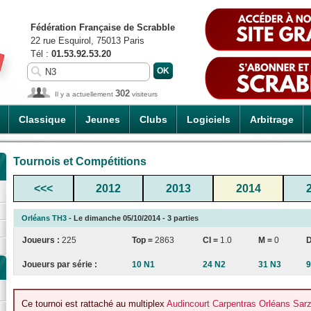
Fédération Française de Scrabble
22 rue Esquirol, 75013 Paris
Tél :
01.53.92.53.20
302
Il y a actuellement
visiteurs
Classique
Jeunes
Clubs
Logiciels
Arbitrage
Tournois et Compétitions
<<<
2012
2013
2014
Orléans TH3
- Le dimanche 05/10/2014 - 3 parties
Joueurs :
225
Top =
2863
CI
=
1.0
M =
0
Joueurs par série :
10 N1
24 N2
31 N3
9
Ce tournoi est rattaché au multiplex
Audincourt Carpentras Orléans Sar