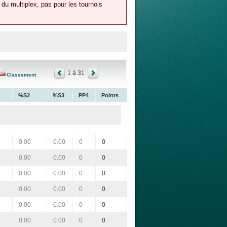
du multiplex, pas pour les tournois
1 à 31
Classement
%S2
%S3
PP4
Points
0.00
0.00
0
0
0.00
0.00
0
0
0.00
0.00
0
0
0.00
0.00
0
0
0.00
0.00
0
0
0.00
0.00
0
0