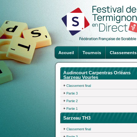
Accueil
Tournois
Classements
Audincourt Carpentras Orléans
Sarzeau Vourles
Classement final
Partie 3
Partie 2
Partie 1
Sarzeau TH3
Classement final
Partie 3