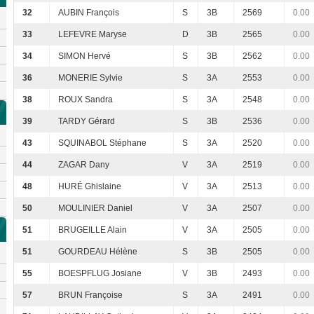
32
AUBIN François
S
3B
2569
0.00
33
LEFEVRE Maryse
D
3B
2565
0.00
34
SIMON Hervé
S
3B
2562
0.00
36
MONERIE Sylvie
S
3A
2553
0.00
38
ROUX Sandra
S
3A
2548
0.00
39
TARDY Gérard
S
3B
2536
0.00
43
SQUINABOL Stéphane
S
3A
2520
0.00
44
ZAGAR Dany
V
3A
2519
0.00
48
HURÉ Ghislaine
V
3A
2513
0.00
50
MOULINIER Daniel
V
3A
2507
0.00
51
BRUGEILLE Alain
V
3A
2505
0.00
51
GOURDEAU Hélène
S
3B
2505
0.00
55
BOESPFLUG Josiane
V
3B
2493
0.00
57
BRUN Françoise
S
3A
2491
0.00