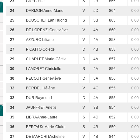
23
GREC Eric
S
2B
865
0.00
24
DARMON Anne-Marie
V
5D
864
0.00
25
BOUSCHET Lan Huong
S
5B
863
0.00
26
DE LORENZI Geneviève
V
4A
860
0.00
27
AZZURO Liliane
V
4A
858
0.00
27
PICATTO Colette
D
4B
858
0.00
29
CHARLET Marie-Cécile
D
4A
857
0.00
30
LAMORET Christelle
S
4A
856
0.00
30
PECOUT Geneviève
D
5A
856
0.00
32
BORDEL Hélène
V
4C
855
0.00
32
DUR Raymond
D
4A
855
0.00
34
JAUFFRET Arlette
V
3B
854
0.00
35
LIBRA Anne-Laure
S
4D
852
0.00
36
BERTAUX Marie-Claire
S
4B
850
0.00
37
DE MARCHI Micheline
V
4B
844
0.00