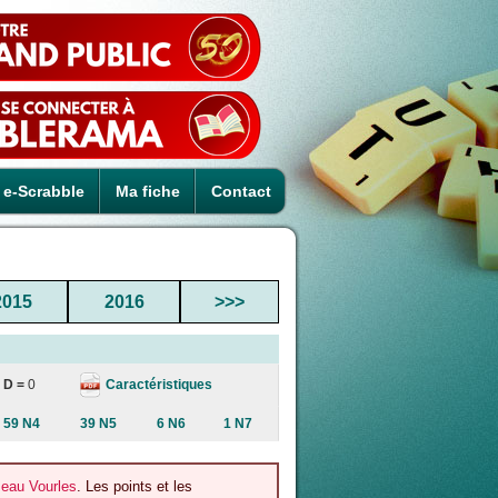
e-Scrabble
Ma fiche
Contact
2015
2016
>>>
Caractéristiques
D =
0
59 N4
39 N5
6 N6
1 N7
zeau Vourles
. Les points et les