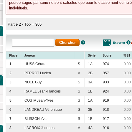
pourcentages par série ne sont calculés que pour le classement cumulé 
individuels.
Partie 2 - Top = 985
Exporter
Place
Joueur
Série
Score
%S1
1
HUSS Gérard
S
1A
974
0.00
2
PERROT Lucien
V
2B
957
0.00
3
NOEL Guy
S
3A
933
0.00
4
RAMEL Jean-François
S
1B
924
0.00
5
COSTA Jean-Yves
S
1A
919
0.00
6
LANDREAU Véronique
S
3B
918
0.00
7
BLISSON Yves
S
1B
917
0.00
8
LACROIX Jacques
V
4A
916
0.00