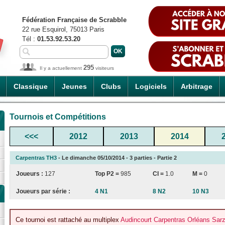
Fédération Française de Scrabble
22 rue Esquirol, 75013 Paris
Tél :
01.53.92.53.20
295
Il y a actuellement
visiteurs
Classique
Jeunes
Clubs
Logiciels
Arbitrage
Tournois et Compétitions
<<<
2012
2013
2014
Carpentras TH3
- Le dimanche 05/10/2014 - 3 parties - Partie 2
Joueurs :
127
Top P2 =
985
CI
=
1.0
M =
0
Joueurs par série :
4 N1
8 N2
10 N3
Ce tournoi est rattaché au multiplex
Audincourt Carpentras Orléans Sar