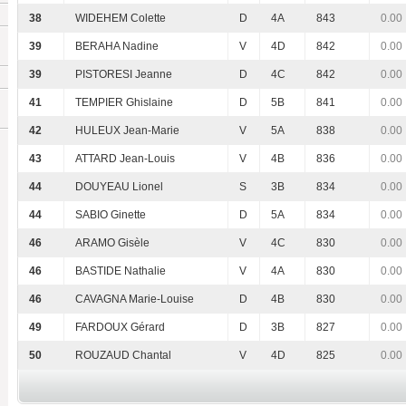
38
WIDEHEM Colette
D
4A
843
0.00
39
BERAHA Nadine
V
4D
842
0.00
39
PISTORESI Jeanne
D
4C
842
0.00
41
TEMPIER Ghislaine
D
5B
841
0.00
42
HULEUX Jean-Marie
V
5A
838
0.00
43
ATTARD Jean-Louis
V
4B
836
0.00
44
DOUYEAU Lionel
S
3B
834
0.00
44
SABIO Ginette
D
5A
834
0.00
46
ARAMO Gisèle
V
4C
830
0.00
46
BASTIDE Nathalie
V
4A
830
0.00
46
CAVAGNA Marie-Louise
D
4B
830
0.00
49
FARDOUX Gérard
D
3B
827
0.00
50
ROUZAUD Chantal
V
4D
825
0.00