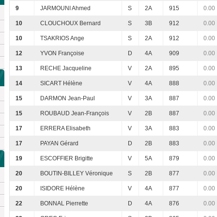
9
JARMOUNI Ahmed
S
2A
915
0.00
10
CLOUCHOUX Bernard
S
3B
912
0.00
10
TSAKRIOS Ange
S
2A
912
0.00
12
YVON Françoise
D
4A
909
0.00
13
RECHE Jacqueline
V
2A
895
0.00
14
SICART Hélène
V
4A
888
0.00
15
DARMON Jean-Paul
V
3A
887
0.00
15
ROUBAUD Jean-François
V
2B
887
0.00
17
ERRERA Elisabeth
V
3A
883
0.00
17
PAYAN Gérard
D
2B
883
0.00
19
ESCOFFIER Brigitte
V
5A
879
0.00
20
BOUTIN-BILLEY Véronique
S
2B
877
0.00
20
ISIDORE Hélène
V
4A
877
0.00
22
BONNAL Pierrette
D
4A
876
0.00