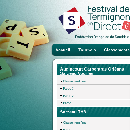
Accueil
Tournois
Classements
Audincourt Carpentras Orléans
Sarzeau Vourles
Classement final
Partie 3
Partie 2
Partie 1
Sarzeau TH3
Classement final
Partie 3