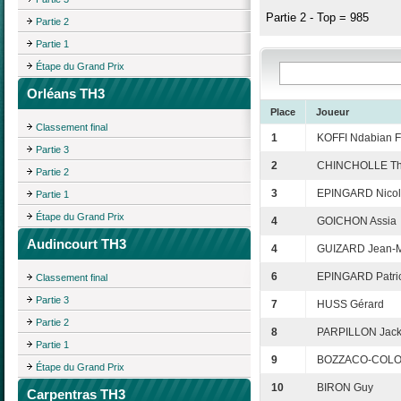
Partie 2 - Top = 985
Partie 2
Partie 1
Étape du Grand Prix
Orléans TH3
Place
Joueur
Classement final
1
KOFFI Ndabian F
Partie 3
2
CHINCHOLLE Thi
Partie 2
3
EPINGARD Nico
Partie 1
Étape du Grand Prix
4
GOICHON Assia
Audincourt TH3
4
GUIZARD Jean-M
6
EPINGARD Patri
Classement final
Partie 3
7
HUSS Gérard
Partie 2
8
PARPILLON Jack
Partie 1
9
BOZZACO-COLON
Étape du Grand Prix
10
BIRON Guy
Carpentras TH3