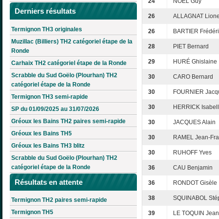
24
NOEL Guy
Derniers résultats
26
ALLAGNAT Lione
Termignon TH3 originales
26
BARTIER Frédéri
Muzillac (Billiers) TH2 catégoriel étape de la
28
PIET Bernard
Ronde
29
HURÉ Ghislaine
Carhaix TH2 catégoriel étape de la Ronde
Scrabble du Sud Goëlo (Plourhan) TH2
30
CARO Bernard
catégoriel étape de la Ronde
30
FOURNIER Jacq
Termignon TH3 semi-rapide
30
HERRICK Isabel
SP du 01/09/2025 au 31/07/2026
Gréoux les Bains TH2 paires semi-rapide
30
JACQUES Alain
Gréoux les Bains TH5
30
RAMEL Jean-Fra
Gréoux les Bains TH3 blitz
30
RUHOFF Yves
Scrabble du Sud Goëlo (Plourhan) TH2
catégoriel étape de la Ronde
36
CAU Benjamin
Résultats en attente
36
RONDOT Gisèle
38
SQUINABOL Sté
Termignon TH2 paires semi-rapide
Termignon TH5
39
LE TOQUIN Jean