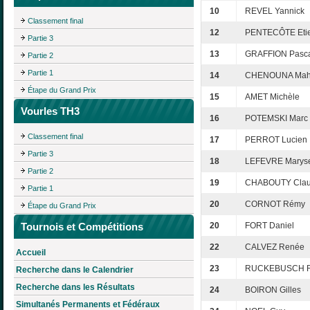
10
REVEL Yannick
Classement final
12
PENTECÔTE Eti
Partie 3
13
GRAFFION Pasc
Partie 2
Partie 1
14
CHENOUNA Mahi
Étape du Grand Prix
15
AMET Michèle
Vourles TH3
16
POTEMSKI Marc
Classement final
17
PERROT Lucien
Partie 3
18
LEFEVRE Marys
Partie 2
19
CHABOUTY Clau
Partie 1
20
CORNOT Rémy
Étape du Grand Prix
Tournois et Compétitions
20
FORT Daniel
22
CALVEZ Renée
Accueil
23
RUCKEBUSCH 
Recherche dans le Calendrier
Recherche dans les Résultats
24
BOIRON Gilles
Simultanés Permanents et Fédéraux