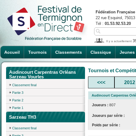
Fédération Française
22 rue Esquirol, 75013
Tél :
01.53.92.53.20
3
Il y a actuellement
Accueil
Tournois
Classements
Classique
Jeunes
Tournois et Compéti
Audincourt Carpentras Orléans
Sarzeau Vourles
<<<
2012
Classement final
Partie 3
Audincourt Carpentras Orlé
Partie 2
Joueurs :
807
Partie 1
Joueurs par série :
Sarzeau TH3
Poids par série :
Classement final
Partie 3