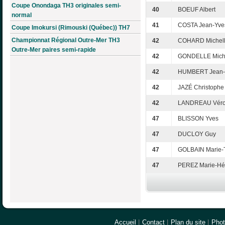
Coupe Onondaga TH3 originales semi-
40
BOEUF Albert
normal
41
COSTA Jean-Yve
Coupe Imokursi (Rimouski (Québec)) TH7
Championnat Régional Outre-Mer TH3
42
COHARD Michel
Outre-Mer paires semi-rapide
42
GONDELLE Mich
42
HUMBERT Jean-
42
JAZÉ Christophe
42
LANDREAU Véro
47
BLISSON Yves
47
DUCLOY Guy
47
GOLBAIN Marie-
47
PEREZ Marie-Hé
Accueil
|
Contact
|
Plan du site
|
Pho