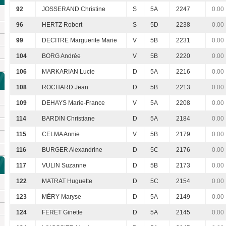
92
JOSSERAND Christine
S
5A
2247
0.00
96
HERTZ Robert
S
5D
2238
0.00
99
DECITRE Marguerite Marie
V
5B
2231
0.00
104
BORG Andrée
V
5B
2220
0.00
106
MARKARIAN Lucie
D
5A
2216
0.00
108
ROCHARD Jean
D
5B
2213
0.00
109
DEHAYS Marie-France
V
5A
2208
0.00
114
BARDIN Christiane
D
5A
2184
0.00
115
CELMA Annie
V
5B
2179
0.00
116
BURGER Alexandrine
D
5C
2176
0.00
117
VULIN Suzanne
D
5B
2173
0.00
122
MATRAT Huguette
D
5C
2154
0.00
123
MÉRY Maryse
D
5A
2149
0.00
124
FERET Ginette
D
5A
2145
0.00