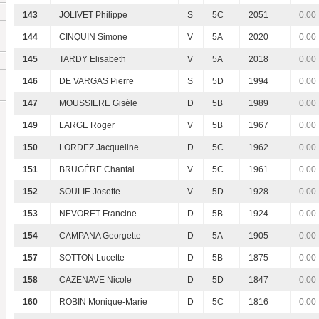
143
JOLIVET Philippe
S
5C
2051
0.00
144
CINQUIN Simone
V
5A
2020
0.00
145
TARDY Elisabeth
V
5A
2018
0.00
146
DE VARGAS Pierre
S
5D
1994
0.00
147
MOUSSIERE Gisèle
D
5B
1989
0.00
149
LARGE Roger
V
5B
1967
0.00
150
LORDEZ Jacqueline
D
5C
1962
0.00
151
BRUGÈRE Chantal
V
5C
1961
0.00
152
SOULIE Josette
V
5D
1928
0.00
153
NEVORET Francine
D
5B
1924
0.00
154
CAMPANA Georgette
D
5A
1905
0.00
157
SOTTON Lucette
D
5B
1875
0.00
158
CAZENAVE Nicole
D
5D
1847
0.00
160
ROBIN Monique-Marie
D
5C
1816
0.00