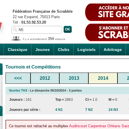
Fédération Française de Scrabble
22 rue Esquirol, 75013 Paris
Tél :
01.53.92.53.20
354
Il y a actuellement
visiteurs
Classique
Jeunes
Clubs
Logiciels
Arbitrage
Tournois et Compétitions
<<<
2012
2013
2014
Vourles TH3
- Le dimanche 05/10/2014 - 3 parties
Joueurs :
161
Top =
2863
CI
=
1.0
M =
0
Joueurs par série :
4 N1
7 N2
24 N3
Ce tournoi est rattaché au multiplex
Audincourt Carpentras Orléans Sar