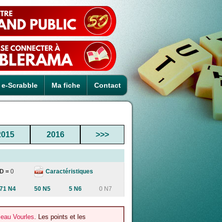
e-Scrabble
Ma fiche
Contact
2015
2016
>>>
Caractéristiques
D =
0
71 N4
50 N5
5 N6
0 N7
zeau Vourles
. Les points et les