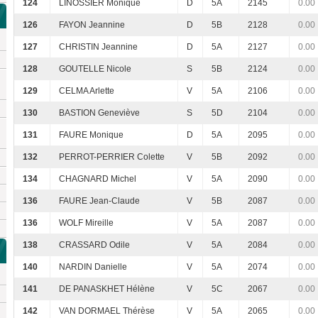
124
LINOSSIER Monique
D
5A
2145
0.00
126
FAYON Jeannine
D
5B
2128
0.00
127
CHRISTIN Jeannine
D
5A
2127
0.00
128
GOUTELLE Nicole
S
5B
2124
0.00
129
CELMA Arlette
V
5A
2106
0.00
130
BASTION Geneviève
S
5D
2104
0.00
131
FAURE Monique
D
5A
2095
0.00
132
PERROT-PERRIER Colette
V
5B
2092
0.00
134
CHAGNARD Michel
V
5A
2090
0.00
136
FAURE Jean-Claude
V
5B
2087
0.00
136
WOLF Mireille
V
5A
2087
0.00
138
CRASSARD Odile
V
5A
2084
0.00
140
NARDIN Danielle
V
5A
2074
0.00
141
DE PANASKHET Hélène
V
5C
2067
0.00
142
VAN DORMAEL Thérèse
V
5A
2065
0.00