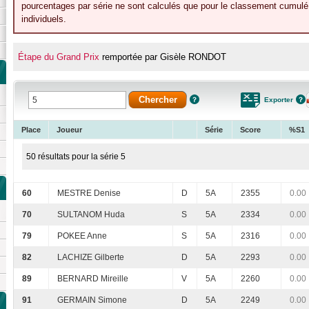
pourcentages par série ne sont calculés que pour le classement cumulé 
individuels.
Étape du Grand Prix
remportée par Gisèle RONDOT
Exporter
Place
Joueur
Série
Score
%S1
50 résultats pour la série 5
60
MESTRE Denise
D
5A
2355
0.00
70
SULTANOM Huda
S
5A
2334
0.00
79
POKEE Anne
S
5A
2316
0.00
82
LACHIZE Gilberte
D
5A
2293
0.00
89
BERNARD Mireille
V
5A
2260
0.00
91
GERMAIN Simone
D
5A
2249
0.00