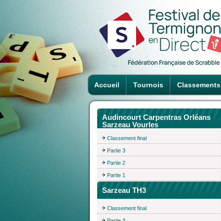
Accueil
Tournois
Classements
Audincourt Carpentras Orléans
Sarzeau Vourles
Classement final
Partie 3
Partie 2
Partie 1
Sarzeau TH3
Classement final
Partie 3