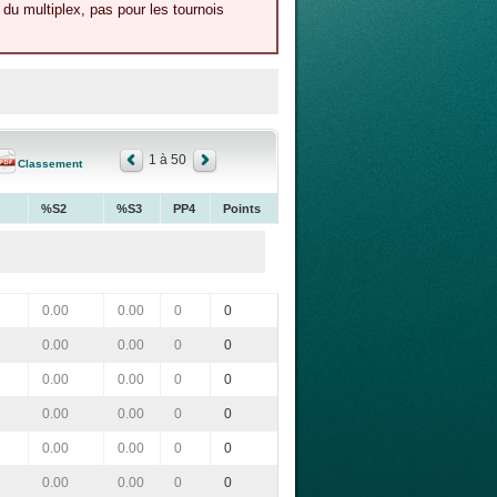
du multiplex, pas pour les tournois
1 à 50
Classement
%S2
%S3
PP4
Points
0.00
0.00
0
0
0.00
0.00
0
0
0.00
0.00
0
0
0.00
0.00
0
0
0.00
0.00
0
0
0.00
0.00
0
0