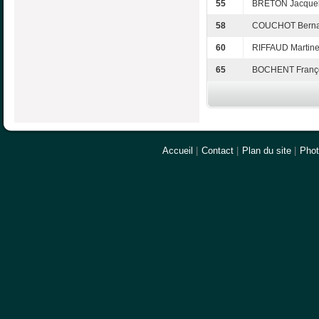
55
BRETON Jacquel
58
COUCHOT Berna
60
RIFFAUD Martin
65
BOCHENT Franç
Accueil
|
Contact
|
Plan du site
|
Pho