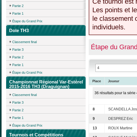
Ce tournoi est 
Partie 2
Les points et l
Partie 1
le classement c
Étape du Grand Prix
individuels.
Dole TH3
Classement final
Étape du Grand
Partie 3
Partie 2
Partie 1
Étape du Grand Prix
Championnat Régional Var-Estérel
Place
Joueur
2015-2016 TH3 (Draguignan)
36 résultats pour la série 
Classement final
Partie 3
8
SCANDELLA Jos
Partie 2
Partie 1
9
DESPREZ Eric
Étape du Grand Prix
13
ROUX Martine
Tournois et Compétitions