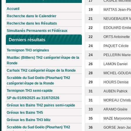
17
CASALE Michèle
Accueil
19
MATTAS Jean-Pi
Recherche dans le Calendrier
21
NEUGEBAUER M
Recherche dans les Résultats
22
EDOUARD Emil
Simultanés Permanents et Fédéraux
22
ORTS Antoinette
Derniers résultats
24
PAQUET Cécile
Termignon TH3 originales
24
PELLERIN Marie
Muzillac (Billiers) TH2 catégoriel étape de la
Ronde
26
LAMON Daniel
Carhaix TH2 catégoriel étape de la Ronde
28
MICHEL-GOUDA
Scrabble du Sud Goëlo (Plourhan) TH2
29
HOURS Denise
catégoriel étape de la Ronde
Termignon TH3 semi-rapide
31
AUBEN Patrick
SP du 01/09/2025 au 31/07/2026
31
MOREAU Christi
Gréoux les Bains TH2 paires semi-rapide
33
ARAMO Gisèle
Gréoux les Bains TH5
35
MAZE Maryvonn
Gréoux les Bains TH3 blitz
Scrabble du Sud Goëlo (Plourhan) TH2
36
GORSE Jean-Ja