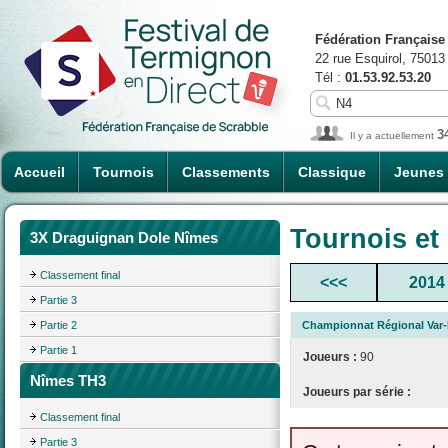
Fédération Française
22 rue Esquirol, 75013
Tél :
01.53.92.53.20
3
Il y a actuellement
Accueil
Tournois
Classements
Classique
Jeunes
Tournois et
3X Draguignan Dole Nîmes
Classement final
<<<
2014
Partie 3
Partie 2
Championnat Régional Var-
Partie 1
Joueurs :
90
Nîmes TH3
Joueurs par série :
Classement final
Partie 3