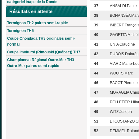
catégoriel étape de la Ronde
37
ANSALDI Paule
Résultats en attente
38
BONANSÉA Mar
Termignon TH2 paires semi-rapide
39
IMBERT Françoi
Termignon TH5
40
GAGETTA Michèl
Coupe Onondaga TH3 originales semi-
normal
41
UNIA Claudine
Coupe Imokursi (Rimouski (Québec)) TH7
42
DUBOIS Dolorès
Championnat Régional Outre-Mer TH3
44
VIARD Marie-Lou
Outre-Mer paires semi-rapide
44
WOUTS Marc
46
BACOT Pierrette
47
MORAGLIA Chris
48
PELLETIER Lilia
49
WITZ Joseph
51
DI COSTANZO Ch
52
DEMMEL Rolan