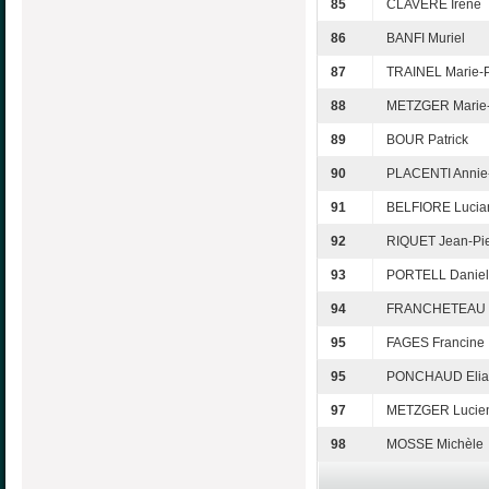
85
CLAVERE Irène
86
BANFI Muriel
87
TRAINEL Marie-
88
METZGER Marie-
89
BOUR Patrick
90
PLACENTI Annie
91
BELFIORE Lucia
92
RIQUET Jean-Pie
93
PORTELL Daniel
94
FRANCHETEAU 
95
FAGES Francine
95
PONCHAUD Elia
97
METZGER Lucie
98
MOSSE Michèle