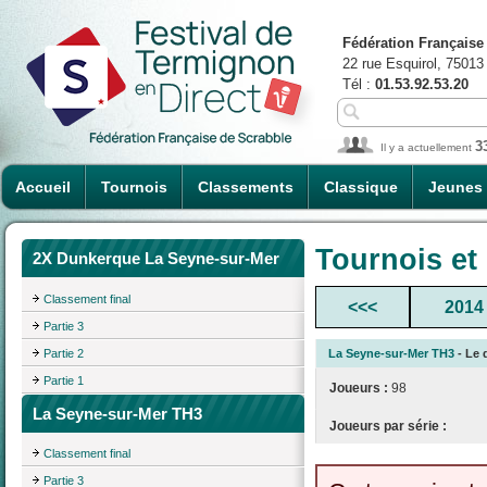
Fédération Française
22 rue Esquirol, 75013
Tél :
01.53.92.53.20
3
Il y a actuellement
Accueil
Tournois
Classements
Classique
Jeunes
Tournois et
2X Dunkerque La Seyne-sur-Mer
Classement final
<<<
2014
Partie 3
Partie 2
La Seyne-sur-Mer TH3
- Le 
Partie 1
Joueurs :
98
La Seyne-sur-Mer TH3
Joueurs par série :
Classement final
Partie 3