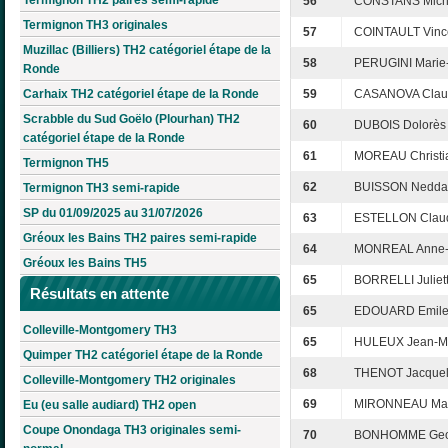
56
CONSTANS Mich
Termignon TH3 originales
57
COINTAULT Vinc
Muzillac (Billiers) TH2 catégoriel étape de la
58
PERUGINI Marie-
Ronde
Carhaix TH2 catégoriel étape de la Ronde
59
CASANOVA Clau
Scrabble du Sud Goëlo (Plourhan) TH2
60
DUBOIS Dolorès
catégoriel étape de la Ronde
61
MOREAU Christi
Termignon TH5
62
BUISSON Nedda
Termignon TH3 semi-rapide
SP du 01/09/2025 au 31/07/2026
63
ESTELLON Clau
Gréoux les Bains TH2 paires semi-rapide
64
MONREAL Anne-
Gréoux les Bains TH5
65
BORRELLI Juliet
Résultats en attente
65
EDOUARD Emil
Colleville-Montgomery TH3
65
HULEUX Jean-M
Quimper TH2 catégoriel étape de la Ronde
68
THENOT Jacquel
Colleville-Montgomery TH2 originales
69
MIRONNEAU Maur
Eu (eu salle audiard) TH2 open
Coupe Onondaga TH3 originales semi-
70
BONHOMME Geo