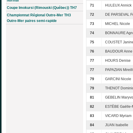
normal
71
HULEUX Annick
Coupe Imokursi (Rimouski (Québec)) TH7
72
DE PARSEVAL Fr
Championnat Régional Outre-Mer TH3
Outre-Mer paires semi-rapide
73
MICHEL Nicole
74
BONNAURE Agn
75
COUSTET Janin
76
BAUDOUR Anne
77
HOURS Denise
77
PAPAZIAN Mireil
79
GARCINI Nicole
79
THENOT Domini
81
GEBELIN Maryv
82
ESTÈBE Gaëlle-
83
VICARD Myriam
84
JUAN Isabelle