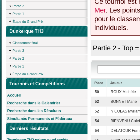
Ce tournoi est 
Partie 2
Mer
. Les point
Partie 1
pour le classem
Étape du Grand Prix
individuels.
Dunkerque TH3
Classement final
Partie 2 - Top 
Partie 3
Partie 2
Partie 1
Étape du Grand Prix
Tournois et Compétitions
Place
Joueur
50
ROUX Michèle
Accueil
52
BONNET Marie
Recherche dans le Calendrier
Recherche dans les Résultats
52
NICOLAS Myria
Simultanés Permanents et Fédéraux
54
BIENVENU Colet
Derniers résultats
54
DELATOUR Fern
Termignon TH2 paires semi-rapide