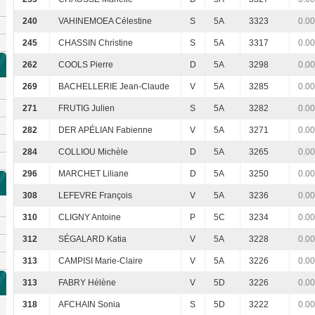
240
VAHINEMOEA Célestine
S
5A
3323
0.00
245
CHASSIN Christine
S
5A
3317
0.00
262
COOLS Pierre
D
5A
3298
0.00
269
BACHELLERIE Jean-Claude
V
5A
3285
0.00
271
FRUTIG Julien
S
5A
3282
0.00
282
DER APÉLIAN Fabienne
V
5A
3271
0.00
284
COLLIOU Michèle
D
5A
3265
0.00
296
MARCHET Liliane
D
5A
3250
0.00
308
LEFEVRE François
V
5A
3236
0.00
310
CLIGNY Antoine
P
5C
3234
0.00
312
SÉGALARD Katia
V
5A
3228
0.00
313
CAMPISI Marie-Claire
V
5A
3226
0.00
313
FABRY Hélène
V
5D
3226
0.00
318
AFCHAIN Sonia
S
5D
3222
0.00