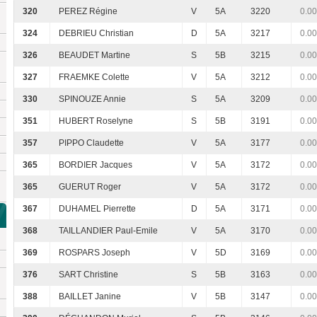
320
PEREZ Régine
V
5A
3220
0.00
324
DEBRIEU Christian
D
5A
3217
0.00
326
BEAUDET Martine
S
5B
3215
0.00
327
FRAEMKE Colette
V
5A
3212
0.00
330
SPINOUZE Annie
S
5A
3209
0.00
351
HUBERT Roselyne
S
5B
3191
0.00
357
PIPPO Claudette
V
5A
3177
0.00
365
BORDIER Jacques
V
5A
3172
0.00
365
GUERUT Roger
V
5A
3172
0.00
367
DUHAMEL Pierrette
D
5A
3171
0.00
368
TAILLANDIER Paul-Emile
V
5A
3170
0.00
369
ROSPARS Joseph
V
5D
3169
0.00
376
SART Christine
S
5B
3163
0.00
388
BAILLET Janine
V
5B
3147
0.00