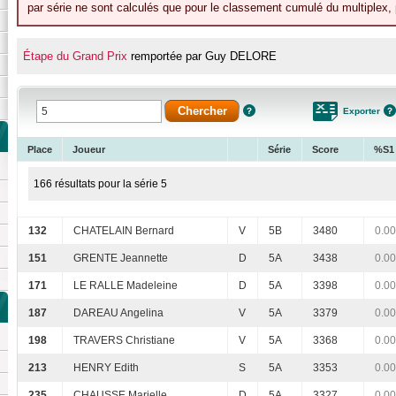
par série ne sont calculés que pour le classement cumulé du multiplex, p
Étape du Grand Prix
remportée par Guy DELORE
Exporter
Place
Joueur
Série
Score
%S1
166 résultats pour la série 5
132
CHATELAIN Bernard
V
5B
3480
0.00
151
GRENTE Jeannette
D
5A
3438
0.00
171
LE RALLE Madeleine
D
5A
3398
0.00
187
DAREAU Angelina
V
5A
3379
0.00
198
TRAVERS Christiane
V
5A
3368
0.00
213
HENRY Edith
S
5A
3353
0.00
235
CHAUSSE Marielle
D
5A
3327
0.00