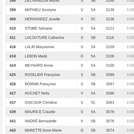
390
DÉCHANDON Muriel
S
5B
3146
0.00
399
MATHIEU Jocelyne
V
5A
3138
0.00
400
HERNANDEZ Josette
V
5C
3136
0.00
410
STOME Sylviane
V
5A
3121
0.00
411
LACOUTURE Catherine
S
5B
3118
0.00
416
LALIN Maryvonne
V
5A
3109
0.00
418
LEBON Madé
D
5A
3108
0.00
424
MEYNARD Annie
V
5A
3100
0.00
425
ROSELIER Françoise
S
5B
3099
0.00
426
BONNIN Françoise
S
5B
3097
0.00
427
HUCHET Nelly
V
5A
3096
0.00
437
DISCOUR Christine
V
5C
3083
0.00
439
MAURICE Claudie
S
5A
3078
0.00
441
ANDRÉ Bernadette
V
5B
3076
0.00
442
MARETTE Anne-Marie
D
5B
3074
0.00