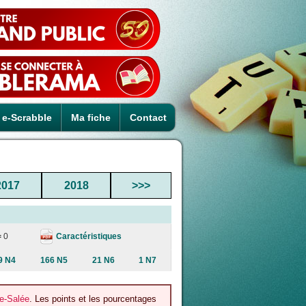
e-Scrabble
Ma fiche
Contact
2017
2018
>>>
Caractéristiques
=
0
9 N4
166 N5
21 N6
1 N7
re-Salée
. Les points et les pourcentages