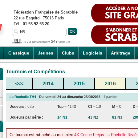
Fédération Française de Scrabble
22 rue Esquirol, 75013 Paris
Tél :
01.53.92.53.20
247
Il y a actuellement
visiteurs
Classique
Jeunes
Clubs
Logiciels
Arbitrage
Tournois et Compétitions
<<<
2014
2015
2016
La Rochelle TH4
- Du samedi 24 au dimanche 25/09/2016 - 4 parties
Joueurs :
625
Top =
4143
CI
=
1.0
M =
0
D 
Joueurs par série :
14 N1
43 N2
81 N3
29
Ce tournoi est rattaché au multiplex
4X Cosne Fréjus La Rochelle Riviè