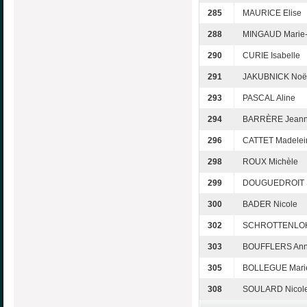
285
MAURICE Elise
288
MINGAUD Marie-
290
CURIE Isabelle
291
JAKUBNICK Noël
293
PASCAL Aline
294
BARRÈRE Jeann
296
CATTET Madelei
298
ROUX Michèle
299
DOUGUEDROIT 
300
BADER Nicole
302
SCHROTTENLOHE
303
BOUFFLERS Ann
305
BOLLEGUE Mari
308
SOULARD Nicol