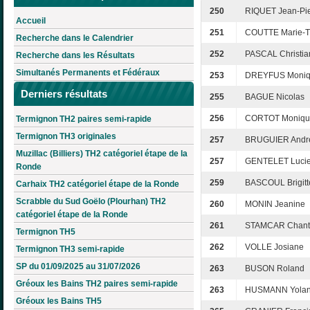
250
RIQUET Jean-Pie
Accueil
251
COUTTE Marie-T
Recherche dans le Calendrier
252
PASCAL Christia
Recherche dans les Résultats
Simultanés Permanents et Fédéraux
253
DREYFUS Moni
Derniers résultats
255
BAGUE Nicolas
256
CORTOT Moniqu
Termignon TH2 paires semi-rapide
Termignon TH3 originales
257
BRUGUIER Andr
Muzillac (Billiers) TH2 catégoriel étape de la
257
GENTELET Luci
Ronde
259
BASCOUL Brigitt
Carhaix TH2 catégoriel étape de la Ronde
Scrabble du Sud Goëlo (Plourhan) TH2
260
MONIN Jeanine
catégoriel étape de la Ronde
261
STAMCAR Chant
Termignon TH5
262
VOLLE Josiane
Termignon TH3 semi-rapide
SP du 01/09/2025 au 31/07/2026
263
BUSON Roland
Gréoux les Bains TH2 paires semi-rapide
263
HUSMANN Yola
Gréoux les Bains TH5