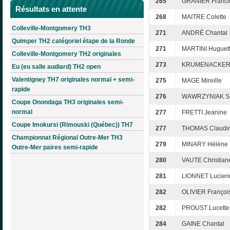
265
GRANIER Franci
Résultats en attente
268
MAITRE Colette
Colleville-Montgomery TH3
271
ANDRÉ Chantal
Quimper TH2 catégoriel étape de la Ronde
271
MARTINI Huguet
Colleville-Montgomery TH2 originales
273
KRUMENACKER C
Eu (eu salle audiard) TH2 open
Valentigney TH7 originales normal + semi-
275
MAGE Mireille
rapide
276
WAWRZYNIAK S
Coupe Onondaga TH3 originales semi-
normal
277
FRETTI Jeanine
Coupe Imokursi (Rimouski (Québec)) TH7
277
THOMAS Claudi
Championnat Régional Outre-Mer TH3
279
MINARY Hélène
Outre-Mer paires semi-rapide
280
VAUTE Christian
281
LIONNET Lucien
282
OLIVIER Françoi
282
PROUST Lucette
284
GAINE Chantal