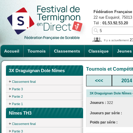
Fédération Française
22 rue Esquirol, 75013
Tél :
01.53.92.53.20
2
Il y a actuellement
Accueil
Tournois
Classements
Classique
Jeunes
Tournois et Compéti
3X Draguignan Dole Nîmes
<<<
2014
Classement final
Partie 3
3X Draguignan Dole Nîmes
Partie 2
Joueurs :
322
Partie 1
Nîmes TH3
Joueurs par série :
Poids par série :
Classement final
Partie 3