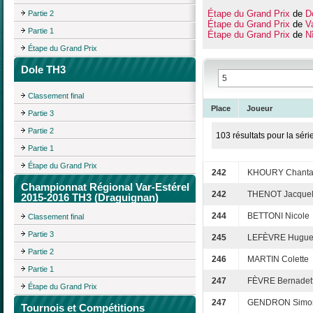
Étape du Grand Prix
de
D
Partie 2
Étape du Grand Prix
de
V
Partie 1
Étape du Grand Prix
de
N
Étape du Grand Prix
Dole TH3
Classement final
Place
Joueur
Partie 3
Partie 2
103 résultats pour la séri
Partie 1
Étape du Grand Prix
242
KHOURY Chanta
Championnat Régional Var-Estérel
242
THENOT Jacquel
2015-2016 TH3 (Draguignan)
244
BETTONI Nicole
Classement final
Partie 3
245
LEFÈVRE Hugue
Partie 2
246
MARTIN Colette
Partie 1
247
FÈVRE Bernadet
Étape du Grand Prix
247
GENDRON Simo
Tournois et Compétitions