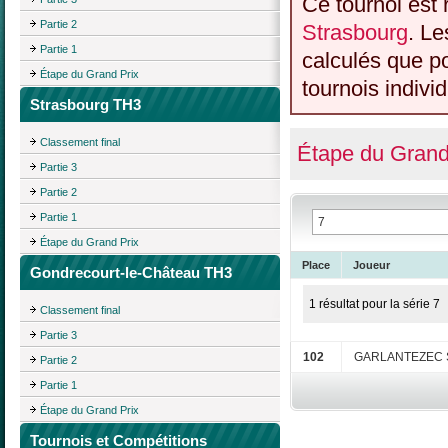
Ce tournoi est 
Partie 2
Strasbourg
. Le
Partie 1
calculés que p
Étape du Grand Prix
tournois individ
Strasbourg TH3
Classement final
Étape du Grand
Partie 3
Partie 2
Partie 1
Étape du Grand Prix
Place
Joueur
Gondrecourt-le-Château TH3
1 résultat pour la série 7
Classement final
Partie 3
102
GARLANTEZEC S
Partie 2
Partie 1
Étape du Grand Prix
Tournois et Compétitions