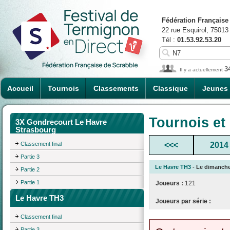
Fédération Française
22 rue Esquirol, 75013
Tél :
01.53.92.53.20
3
Il y a actuellement
Accueil
Tournois
Classements
Classique
Jeunes
Tournois et
3X Gondrecourt Le Havre
Strasbourg
Classement final
<<<
2014
Partie 3
Le Havre TH3
- Le dimanche 
Partie 2
Partie 1
Joueurs :
121
Le Havre TH3
Joueurs par série :
Classement final
Partie 3