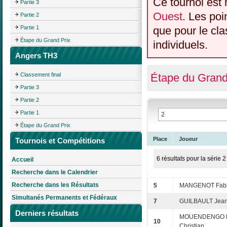
Ce tournoi est 
Partie 3
Ouest
. Les poi
Partie 2
Partie 1
que pour le cl
Étape du Grand Prix
individuels.
Angers TH3
Classement final
Étape du Grand
Partie 3
Partie 2
Partie 1
Étape du Grand Prix
Place
Joueur
Tournois et Compétitions
6 résultats pour la série 2
Accueil
Recherche dans le Calendrier
Recherche dans les Résultats
5
MANGENOT Fab
Simultanés Permanents et Fédéraux
7
GUILBAULT Jean
Derniers résultats
MOUENDENGO D
10
Christian