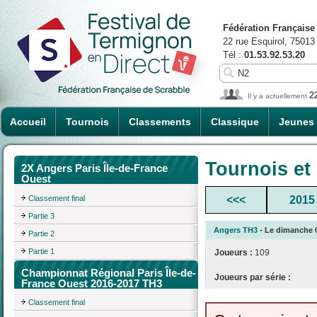
Fédération Française
22 rue Esquirol, 75013
Tél :
01.53.92.53.20
2
Il y a actuellement
Accueil
Tournois
Classements
Classique
Jeunes
Tournois et
2X Angers Paris Île-de-France
Ouest
Classement final
<<<
2015
Partie 3
Angers TH3
- Le dimanche 0
Partie 2
Partie 1
Joueurs :
109
Championnat Régional Paris Île-de-
Joueurs par série :
France Ouest 2016-2017 TH3
Classement final