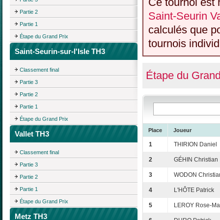
Ce tournoi est 
Partie 2
Saint-Seurin Va
Partie 1
calculés que p
Étape du Grand Prix
tournois individ
Saint-Seurin-sur-l'Isle TH3
Classement final
Étape du Grand
Partie 3
Partie 2
Partie 1
Étape du Grand Prix
Place
Joueur
Vallet TH3
1
THIRION Daniel
Classement final
2
GÉHIN Christian
Partie 3
3
WODON Christia
Partie 2
Partie 1
4
L'HÔTE Patrick
Étape du Grand Prix
5
LEROY Rose-Ma
Metz TH3