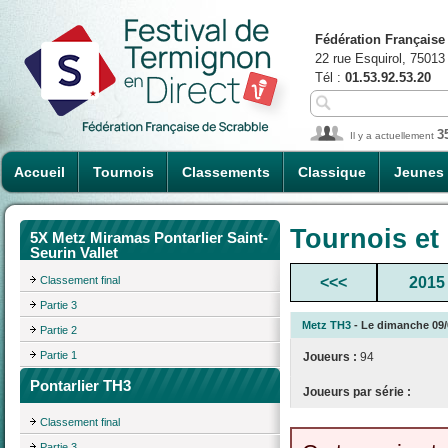
Fédération Française
22 rue Esquirol, 75013
Tél :
01.53.92.53.20
3
Il y a actuellement
Accueil
Tournois
Classements
Classique
Jeunes
Tournois et
5X Metz Miramas Pontarlier Saint-
Seurin Vallet
Classement final
<<<
2015
Partie 3
Metz TH3
- Le dimanche 09/0
Partie 2
Partie 1
Joueurs :
94
Pontarlier TH3
Joueurs par série :
Classement final
Partie 3