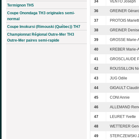
34
VENTO Joseph
Termignon TH5
36
GREINER Gérar
Coupe Onondaga TH3 originales semi-
normal
37
PROTOIS Mariett
Coupe Imokursi (Rimouski (Québec)) TH7
38
GREINER Denis
Championnat Régional Outre-Mer TH3
39
GROSSE Marie-
Outre-Mer paires semi-rapide
40
KREBER Marie-An
41
GROSCLAUDE Pa
42
ROUSSILLON Ni
43
JUG Odile
44
GIGAULT Claudi
45
CONI Annie
46
ALLEMAND Ren
47
LEURET Yvette
48
WETTERER Gene
49
STERCZEWSKI J