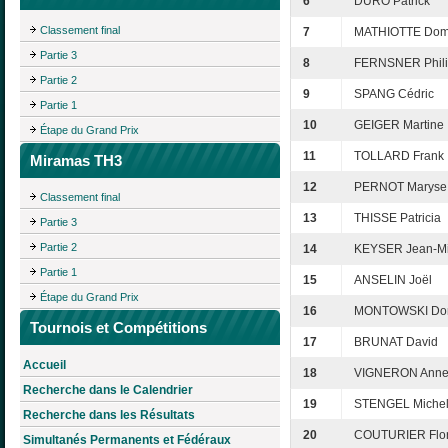
6
DURO Patrick
Classement final
7
MATHIOTTE Dom
Partie 3
8
FERNSNER Phil
Partie 2
9
SPANG Cédric
Partie 1
10
GEIGER Martine
Étape du Grand Prix
11
TOLLARD Frank
Miramas TH3
12
PERNOT Maryse
Classement final
13
THISSE Patricia
Partie 3
Partie 2
14
KEYSER Jean-Mi
Partie 1
15
ANSELIN Joël
Étape du Grand Prix
16
MONTOWSKI Dom
Tournois et Compétitions
17
BRUNAT David
Accueil
18
VIGNERON Anne
Recherche dans le Calendrier
19
STENGEL Miche
Recherche dans les Résultats
20
COUTURIER Flor
Simultanés Permanents et Fédéraux