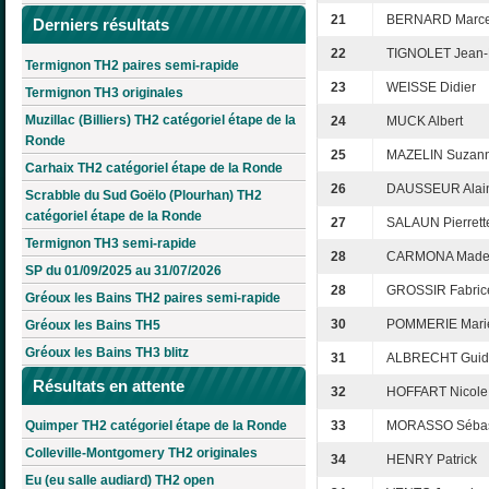
21
BERNARD Marce
Derniers résultats
22
TIGNOLET Jean-
Termignon TH2 paires semi-rapide
23
WEISSE Didier
Termignon TH3 originales
Muzillac (Billiers) TH2 catégoriel étape de la
24
MUCK Albert
Ronde
25
MAZELIN Suzan
Carhaix TH2 catégoriel étape de la Ronde
26
DAUSSEUR Alai
Scrabble du Sud Goëlo (Plourhan) TH2
catégoriel étape de la Ronde
27
SALAUN Pierrett
Termignon TH3 semi-rapide
28
CARMONA Madel
SP du 01/09/2025 au 31/07/2026
28
GROSSIR Fabric
Gréoux les Bains TH2 paires semi-rapide
30
POMMERIE Marie
Gréoux les Bains TH5
Gréoux les Bains TH3 blitz
31
ALBRECHT Guid
Résultats en attente
32
HOFFART Nicole
Quimper TH2 catégoriel étape de la Ronde
33
MORASSO Sébas
Colleville-Montgomery TH2 originales
34
HENRY Patrick
Eu (eu salle audiard) TH2 open