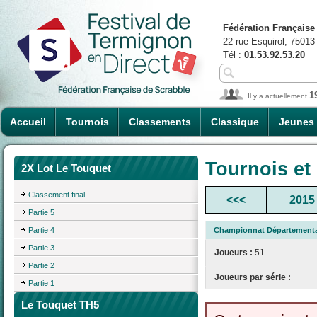
Fédération Française
22 rue Esquirol, 75013
Tél :
01.53.92.53.20
1
Il y a actuellement
Accueil
Tournois
Classements
Classique
Jeunes
Tournois et
2X Lot Le Touquet
Classement final
<<<
2015
Partie 5
Partie 4
Championnat Départemental 
Partie 3
Joueurs :
51
Partie 2
Joueurs par série :
Partie 1
Le Touquet TH5