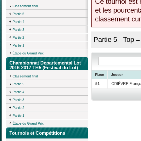
Ce tournoi est 
Classement final
et les pourcent
Partie 5
classement cumu
Partie 4
Partie 3
Partie 2
Partie 5 - Top 
Partie 1
Étape du Grand Prix
Championnat Départemental Lot
2016-2017 TH5 (Festival du Lot)
Place
Joueur
Classement final
51
ODIÈVRE Franço
Partie 5
Partie 4
Partie 3
Partie 2
Partie 1
Étape du Grand Prix
Tournois et Compétitions