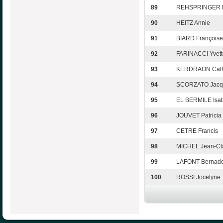
89
REHSPRINGER M
90
HEITZ Annie
91
BIARD Françoise
92
FARINACCI Yvett
93
KERDRAON Cath
94
SCORZATO Jacq
95
EL BERMILE Isab
96
JOUVET Patricia
97
CETRE Francis
98
MICHEL Jean-Cl
99
LAFONT Bernade
100
ROSSI Jocelyne