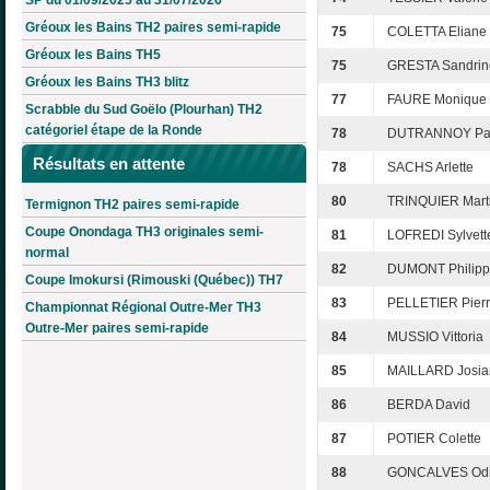
Gréoux les Bains TH2 paires semi-rapide
75
COLETTA Eliane
Gréoux les Bains TH5
75
GRESTA Sandrin
Gréoux les Bains TH3 blitz
77
FAURE Monique
Scrabble du Sud Goëlo (Plourhan) TH2
catégoriel étape de la Ronde
78
DUTRANNOY Pa
Résultats en attente
78
SACHS Arlette
80
TRINQUIER Mart
Termignon TH2 paires semi-rapide
Coupe Onondaga TH3 originales semi-
81
LOFREDI Sylvett
normal
82
DUMONT Philip
Coupe Imokursi (Rimouski (Québec)) TH7
83
PELLETIER Pier
Championnat Régional Outre-Mer TH3
Outre-Mer paires semi-rapide
84
MUSSIO Vittoria
85
MAILLARD Josia
86
BERDA David
87
POTIER Colette
88
GONCALVES Odi