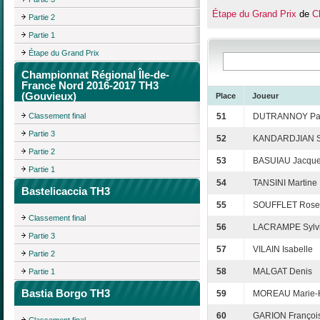
Étape du Grand Prix
de
Ch
Partie 2
Partie 1
Étape du Grand Prix
Championnat Régional Île-de-
France Nord 2016-2017 TH3
(Gouvieux)
Place
Joueur
Classement final
51
DUTRANNOY Pa
Partie 3
52
KANDARDJIAN S
Partie 2
53
BASUIAU Jacqu
Partie 1
54
TANSINI Martine
Bastelicaccia TH3
55
SOUFFLET Rose
Classement final
56
LACRAMPE Sylv
Partie 3
57
VILAIN Isabelle
Partie 2
58
MALGAT Denis
Partie 1
Bastia Borgo TH3
59
MOREAU Marie-
60
GARION Françoi
Classement final