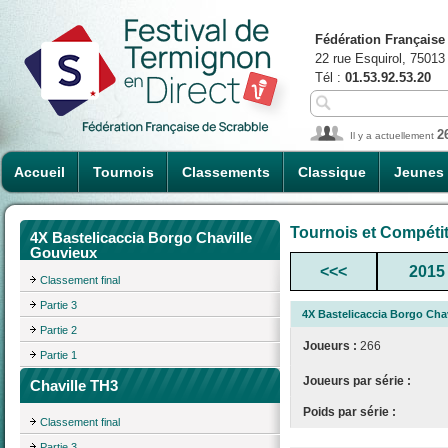
Fédération Française
22 rue Esquirol, 75013
Tél :
01.53.92.53.20
2
Il y a actuellement
Accueil
Tournois
Classements
Classique
Jeunes
Tournois et Compéti
4X Bastelicaccia Borgo Chaville
Gouvieux
<<<
2015
Classement final
Partie 3
4X Bastelicaccia Borgo Cha
Partie 2
Joueurs :
266
Partie 1
Joueurs par série :
Chaville TH3
Poids par série :
Classement final
Partie 3