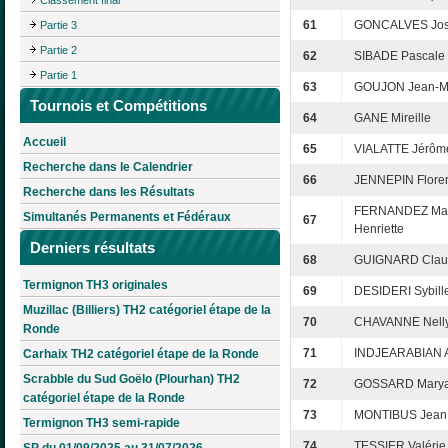
61
GONCALVES Jo
Partie 3
Partie 2
62
SIBADE Pascale
Partie 1
63
GOUJON Jean-M
Tournois et Compétitions
64
GANE Mireille
Accueil
65
VIALATTE Jérôm
Recherche dans le Calendrier
66
JENNEPIN Flore
Recherche dans les Résultats
FERNANDEZ Mar
Simultanés Permanents et Fédéraux
67
Henriette
Derniers résultats
68
GUIGNARD Clau
Termignon TH3 originales
69
DESIDERI Sybill
Muzillac (Billiers) TH2 catégoriel étape de la
70
CHAVANNE Nell
Ronde
71
INDJEARABIAN A
Carhaix TH2 catégoriel étape de la Ronde
Scrabble du Sud Goëlo (Plourhan) TH2
72
GOSSARD Marya
catégoriel étape de la Ronde
73
MONTIBUS Jean
Termignon TH3 semi-rapide
74
TESSIER Valérie
SP du 01/09/2025 au 31/07/2026