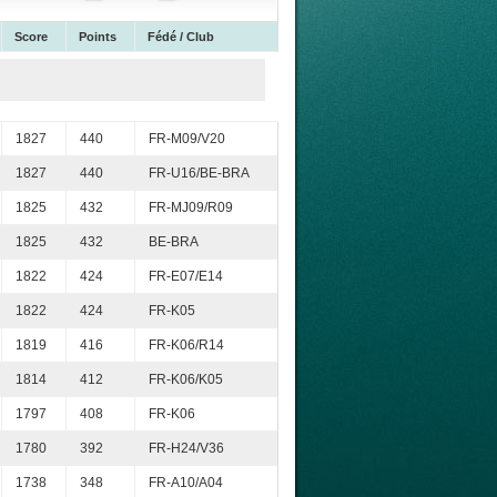
Score
Points
Fédé / Club
1827
440
FR-M09/V20
1827
440
FR-U16/BE-BRA
1825
432
FR-MJ09/R09
1825
432
BE-BRA
1822
424
FR-E07/E14
1822
424
FR-K05
1819
416
FR-K06/R14
1814
412
FR-K06/K05
1797
408
FR-K06
1780
392
FR-H24/V36
1738
348
FR-A10/A04