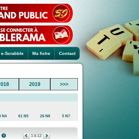
e-Scrabble
Ma fiche
Contact
2018
2019
>>>
3 N4
61 N5
26 N6
5 N7
1 à 12
r