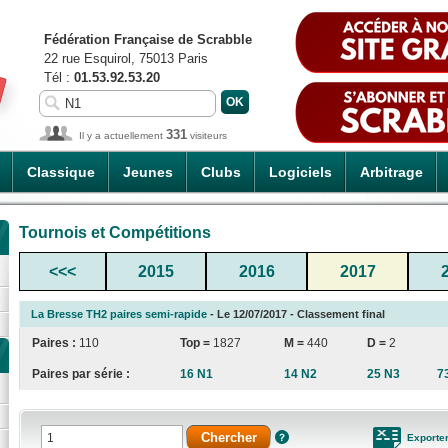
Fédération Française de Scrabble
22 rue Esquirol, 75013 Paris
Tél :
01.53.92.53.20
331
Il y a actuellement
visiteurs
Classique
Jeunes
Clubs
Logiciels
Arbitrage
Tournois et Compétitions
<<<
2015
2016
2017
La Bresse TH2 paires semi-rapide
- Le 12/07/2017 - Classement final
Paires :
110
Top =
1827
M =
440
D =
2
Paires par série :
16 N1
14 N2
25 N3
7
Exporte