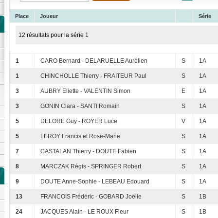
Place
Joueur
Série
12 résultats pour la série 1
1
CARO Bernard - DELARUELLE Aurélien
S
1A
1
CHINCHOLLE Thierry - FRAITEUR Paul
S
1A
3
AUBRY Eliette - VALENTIN Simon
E
1A
3
GONIN Clara - SANTI Romain
S
1A
5
DELORE Guy - ROYER Luce
V
1A
5
LEROY Francis et Rose-Marie
S
1A
7
CASTALAN Thierry - DOUTE Fabien
S
1A
8
MARCZAK Régis - SPRINGER Robert
S
1A
9
DOUTE Anne-Sophie - LEBEAU Edouard
S
1A
13
FRANCOIS Frédéric - GOBARD Joëlle
S
1B
24
JACQUES Alain - LE ROUX Fleur
S
1B