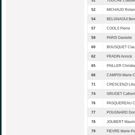
51
TOUCHE Claude
52
MICHAUD Rolan
54
BELGNAOUI Bern
57
COOLS Pierre
59
PARIS Danielle
60
BOUSQUET Cla
62
FRADIN Annick
65
PAILLER Christi
66
CAMPISI Marie-C
71
CRESCENZI Lili
74
GRUGET Cather
76
PASQUEREAU Cl
77
POUGNARD Dom
78
JOUBERT Mauric
79
FIEVRE Marie-P