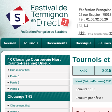
Fédération Française
22 rue Esquirol, 75013
Tél :
01.53.92.53.20
3
Il y a actuellement
Accueil
Tournois
Classements
Classique
Jeunes
Tournois et
4X Clouange Courbevoie Niort
(Sainte-Pezenne) Unieux
Classement final
<<<
2015
Partie 3
Niort (Sainte-Pezenne) TH3
Partie 2
Partie 1
Joueurs :
103
Clouange TH3
Joueurs par série :
Classement final
Partie 3