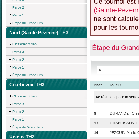
Ce tournoi est 
Partie 2
(Sainte-Pezen
Partie 1
ne sont calcul
Étape du Grand Prix
pour les tourno
Niort (Sainte-Pezenne) TH3
Classement final
Étape du Grand
Partie 3
Partie 2
Partie 1
Étape du Grand Prix
Courbevoie TH3
Place
Joueur
Classement final
46 résultats pour la série 
Partie 3
Partie 2
8
DURANDET Chris
Partie 1
13
CHABOISSON Li
Étape du Grand Prix
14
JEZOUIN Marie-
Unieux TH3