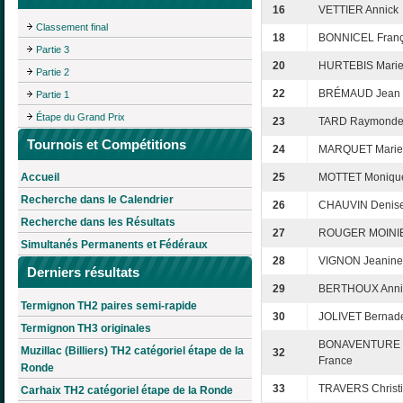
16
VETTIER Annick
Classement final
18
BONNICEL Franç
Partie 3
20
HURTEBIS Marie
Partie 2
22
BRÉMAUD Jean
Partie 1
Étape du Grand Prix
23
TARD Raymond
Tournois et Compétitions
24
MARQUET Marie-
Accueil
25
MOTTET Moniqu
Recherche dans le Calendrier
26
CHAUVIN Denis
Recherche dans les Résultats
27
ROUGER MOINIE
Simultanés Permanents et Fédéraux
28
VIGNON Jeanine
Derniers résultats
29
BERTHOUX Anni
Termignon TH2 paires semi-rapide
30
JOLIVET Bernade
Termignon TH3 originales
BONAVENTURE 
Muzillac (Billiers) TH2 catégoriel étape de la
32
France
Ronde
33
TRAVERS Christ
Carhaix TH2 catégoriel étape de la Ronde