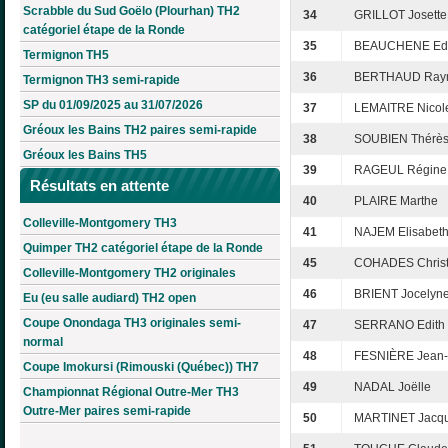
Scrabble du Sud Goëlo (Plourhan) TH2
34
GRILLOT Josette
catégoriel étape de la Ronde
35
BEAUCHENE Edi
Termignon TH5
36
BERTHAUD Ray
Termignon TH3 semi-rapide
SP du 01/09/2025 au 31/07/2026
37
LEMAITRE Nicol
Gréoux les Bains TH2 paires semi-rapide
38
SOUBIEN Thérè
Gréoux les Bains TH5
39
RAGEUL Régine
Résultats en attente
40
PLAIRE Marthe
Colleville-Montgomery TH3
41
NAJEM Elisabet
Quimper TH2 catégoriel étape de la Ronde
45
COHADES Christ
Colleville-Montgomery TH2 originales
46
BRIENT Jocelyn
Eu (eu salle audiard) TH2 open
Coupe Onondaga TH3 originales semi-
47
SERRANO Edith
normal
48
FESNIÈRE Jean
Coupe Imokursi (Rimouski (Québec)) TH7
49
NADAL Joëlle
Championnat Régional Outre-Mer TH3
Outre-Mer paires semi-rapide
50
MARTINET Jacqu