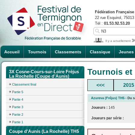
Fédération Française
22 rue Esquirol, 75013
Tél :
01.53.92.53.20
3
Il y a actuellement
Accueil
Tournois
Classements
Classique
Jeunes
Tournois et
3X Cosne-Cours-sur-Loire Fréjus
La Rochelle (Coupe d’Aunis)
Classement final
<<<
2015
Partie 5
Azureva (Fréjus) TH5
- Du s
Partie 4
Partie 3
Joueurs :
145
Partie 2
Joueurs par série :
Partie 1
Coupe d'Aunis (La Rochelle) TH5