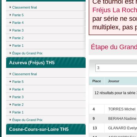
Ce tournoi est 
Classement final
Fréjus La Roch
Partie 5
par série ne s
Partie 4
multiplex, pas 
Partie 3
Partie 2
Étape du Grand
Partie 1
Étape du Grand Prix
Azureva (Fréjus) TH5
Classement final
Place
Joueur
Partie 5
Partie 4
12 résultats pour la série 
Partie 3
Partie 2
4
TORRES Michel
Partie 1
9
BERAHA Nadine
Étape du Grand Prix
13
GLANARD Evely
Cosne-Cours-sur-Loire TH5