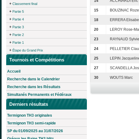
14
ACCHIARDI Eric
Classement final
15
BOUZINAC Roze
Partie 5
Partie 4
18
ERRERA Elisabe
Partie 3
20
LEROY Rose-Ma
Partie 2
23
RAYNAUD Sylvi
Partie 1
24
PELLETIER Cla
Étape du Grand Prix
25
LEPIN Jacquelin
Tournois et Compétitions
27
SCANDELLA Jos
Accueil
30
WOUTS Marc
Recherche dans le Calendrier
Recherche dans les Résultats
Simultanés Permanents et Fédéraux
Derniers résultats
Termignon TH3 originales
Termignon TH3 semi-rapide
SP du 01/09/2025 au 31/07/2026
Gréoux les Bains TH3 blitz