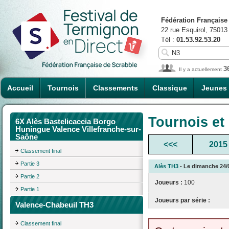
Fédération Française
22 rue Esquirol, 75013
Tél :
01.53.92.53.20
3
Il y a actuellement
Accueil
Tournois
Classements
Classique
Jeunes
Tournois et
6X Alès Bastelicaccia Borgo
Huningue Valence Villefranche-sur-
Saône
<<<
2015
Classement final
Partie 3
Alès TH3
- Le dimanche 24/0
Partie 2
Joueurs :
100
Partie 1
Joueurs par série :
Valence-Chabeuil TH3
Classement final