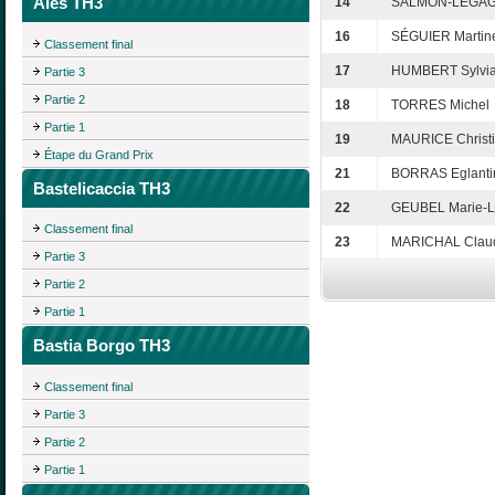
Alès TH3
14
SALMON-LEGAG
16
SÉGUIER Martin
Classement final
17
HUMBERT Sylvi
Partie 3
Partie 2
18
TORRES Michel
Partie 1
19
MAURICE Christ
Étape du Grand Prix
21
BORRAS Eglanti
Bastelicaccia TH3
22
GEUBEL Marie-L
Classement final
23
MARICHAL Clau
Partie 3
Partie 2
Partie 1
Bastia Borgo TH3
Classement final
Partie 3
Partie 2
Partie 1