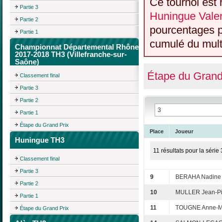
Ce tournoi est 
Partie 3
Huningue Valen
Partie 2
pourcentages p
Partie 1
cumulé du multi
Championnat Départemental Rhône
2017-2018 TH3 (Villefranche-sur-
Saône)
Étape du Grand
Classement final
Partie 3
Partie 2
Partie 1
Étape du Grand Prix
Place
Joueur
Huningue TH3
11 résultats pour la série 
Classement final
Partie 3
9
BERAHA Nadine
Partie 2
10
MULLER Jean-Pi
Partie 1
11
TOUGNE Anne-M
Étape du Grand Prix