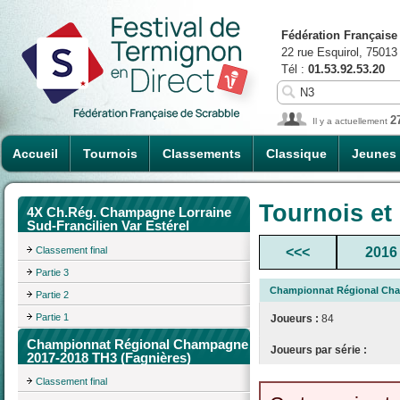
Fédération Française
22 rue Esquirol, 75013
Tél :
01.53.92.53.20
2
Il y a actuellement
Accueil
Tournois
Classements
Classique
Jeunes
Tournois et
4X Ch.Rég. Champagne Lorraine
Sud-Francilien Var Estérel
Classement final
<<<
2016
Partie 3
Championnat Régional Cha
Partie 2
Partie 1
Joueurs :
84
Championnat Régional Champagne
Joueurs par série :
2017-2018 TH3 (Fagnières)
Classement final