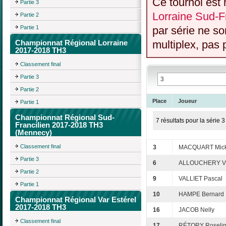
Ce tournoi est 
Partie 3
Lorraine Sud-Fr
Partie 2
Partie 1
par série ne s
Championnat Régional Lorraine
multiplex, pas 
2017-2018 TH3
Classement final
Partie 3
Partie 2
Place
Joueur
Partie 1
Championnat Régional Sud-
7 résultats pour la série 3
Francilien 2017-2018 TH3
(Mennecy)
Classement final
3
MACQUART Mick
Partie 3
6
ALLOUCHERY Vi
Partie 2
9
VALLIET Pascal
Partie 1
10
HAMPE Bernard
Championnat Régional Var Estérel
2017-2018 TH3
16
JACOB Nelly
Classement final
17
RÉTORY Roseli