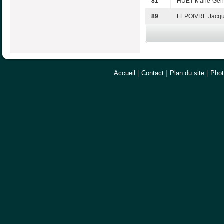
81
HUET Marie-Gen
89
LEPOIVRE Jacq
Accueil
|
Contact
|
Plan du site
|
Pho