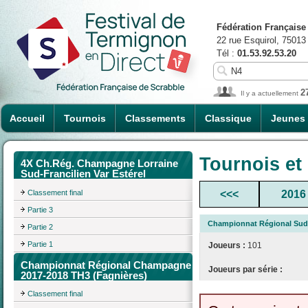
Fédération Française
22 rue Esquirol, 75013
Tél :
01.53.92.53.20
2
Il y a actuellement
Accueil
Tournois
Classements
Classique
Jeunes
Tournois et
4X Ch.Rég. Champagne Lorraine
Sud-Francilien Var Estérel
Classement final
<<<
2016
Partie 3
Championnat Régional Sud-
Partie 2
Partie 1
Joueurs :
101
Championnat Régional Champagne
Joueurs par série :
2017-2018 TH3 (Fagnières)
Classement final