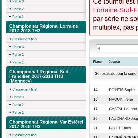
Ce tournoi est 
Partie 3
Lorraine Sud-Fr
Partie 2
Partie 1
par série ne s
Championnat Régional Lorraine
multiplex, pas 
2017-2018 TH3
Classement final
Partie 3
Partie 2
Place
Joueur
Partie 1
Championnat Régional Sud-
36 résultats pour la série 
Francilien 2017-2018 TH3
(Mennecy)
Classement final
14
POINTIS Sophie
Partie 3
16
HAQUIN Irène
Partie 2
17
GASTAL Laurent
Partie 1
20
PAUCHARD Jean
Championnat Régional Var Estérel
2017-2018 TH3
21
PAYET Gilles
Classement final
23
LAISNÉ-GOBARD 