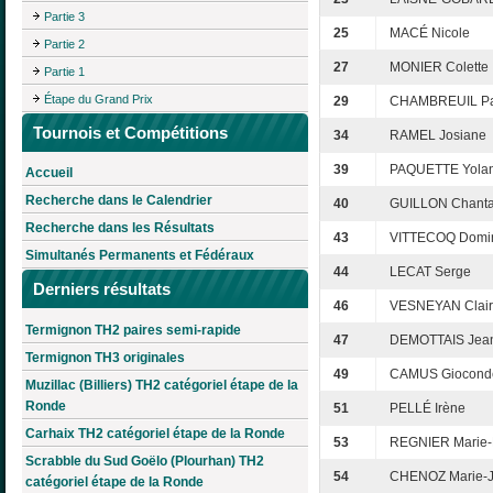
Partie 3
25
MACÉ Nicole
Partie 2
27
MONIER Colette
Partie 1
Étape du Grand Prix
29
CHAMBREUIL Pa
Tournois et Compétitions
34
RAMEL Josiane
39
PAQUETTE Yola
Accueil
Recherche dans le Calendrier
40
GUILLON Chanta
Recherche dans les Résultats
43
VITTECOQ Domi
Simultanés Permanents et Fédéraux
44
LECAT Serge
Derniers résultats
46
VESNEYAN Clai
Termignon TH2 paires semi-rapide
47
DEMOTTAIS Jea
Termignon TH3 originales
49
CAMUS Giocond
Muzillac (Billiers) TH2 catégoriel étape de la
Ronde
51
PELLÉ Irène
Carhaix TH2 catégoriel étape de la Ronde
53
REGNIER Marie-
Scrabble du Sud Goëlo (Plourhan) TH2
54
CHENOZ Marie-
catégoriel étape de la Ronde