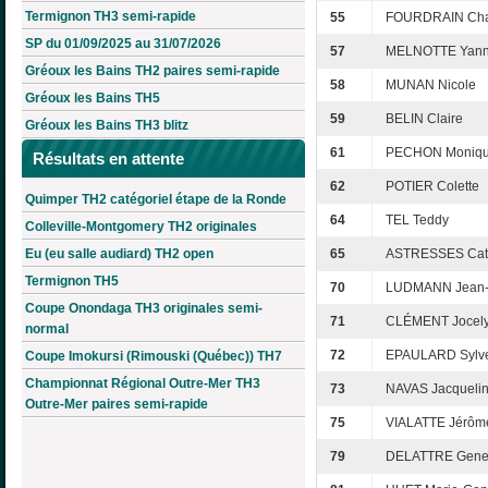
Termignon TH3 semi-rapide
55
FOURDRAIN Cha
SP du 01/09/2025 au 31/07/2026
57
MELNOTTE Yan
Gréoux les Bains TH2 paires semi-rapide
58
MUNAN Nicole
Gréoux les Bains TH5
59
BELIN Claire
Gréoux les Bains TH3 blitz
61
PECHON Moniq
Résultats en attente
62
POTIER Colette
Quimper TH2 catégoriel étape de la Ronde
64
TEL Teddy
Colleville-Montgomery TH2 originales
Eu (eu salle audiard) TH2 open
65
ASTRESSES Cat
Termignon TH5
70
LUDMANN Jean-
Coupe Onondaga TH3 originales semi-
71
CLÉMENT Jocel
normal
72
EPAULARD Sylve
Coupe Imokursi (Rimouski (Québec)) TH7
Championnat Régional Outre-Mer TH3
73
NAVAS Jacqueli
Outre-Mer paires semi-rapide
75
VIALATTE Jérôm
79
DELATTRE Gene