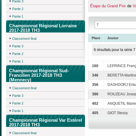
Partie 3
Étape du Grand Prix
de
V
Partie 2
Partie 1
Championnat Régional Lorraine
2017-2018 TH3
Place
Joueur
Classement final
Partie 3
6 résultats pour la série 7
Partie 2
Partie 1
160
LEPRINCE Franç
Championnat Régional Sud-
Francilien 2017-2018 TH3
346
BERETTA Martin
(Mennecy)
356
DASHDORJ Erik
Classement final
386
ROUZEAU Jose
Partie 3
Partie 2
402
ANQUETIL Marie
Partie 1
405
GIOT Stessy
Championnat Régional Var Estérel
2017-2018 TH3
Classement final