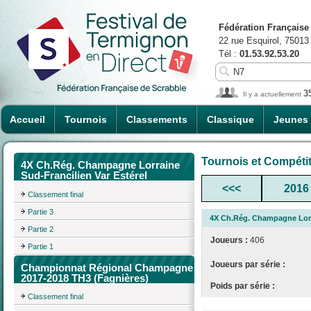
Fédération Française
22 rue Esquirol, 75013
Tél :
01.53.92.53.20
3
Il y a actuellement
Accueil
Tournois
Classements
Classique
Jeunes
Tournois et Compéti
4X Ch.Rég. Champagne Lorraine
Sud-Francilien Var Estérel
<<<
2016
Classement final
Partie 3
4X Ch.Rég. Champagne Lorra
Partie 2
Joueurs :
406
Partie 1
Joueurs par série :
Championnat Régional Champagne
2017-2018 TH3 (Fagnières)
Poids par série :
Classement final