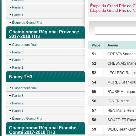
Étape du Grand Prix
de
Ch
Partie 2
Étape du Grand Prix
de
N
Partie 1
Étape du Grand Prix
Championnat Régional Provence
2017-2018 TH3
Classement final
Place
Joueur
Partie 3
51
GRESTA Sandrin
Partie 2
52
CHESNAIS Marie-
Partie 1
52
LECLERC Rapha
Nancy TH3
54
MOREL Jean-Bap
Classement final
55
FAURE Monique
Partie 3
56
FANER Marc
Partie 2
57
HEN Marie Hélè
Partie 1
Étape du Grand Prix
58
SOUFFLET Rose
Championnat Régional Franche-
59
WEILL Jean-Bapt
Comté 2017-2018 TH3