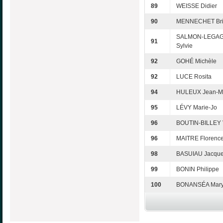
89
WEISSE Didier
90
MENNECHET Brig
SALMON-LEGA
91
Sylvie
92
GOHÉ Michèle
92
LUCE Rosita
94
HULEUX Jean-M
95
LÉVY Marie-Jo
96
BOUTIN-BILLEY 
96
MAITRE Florenc
98
BASUIAU Jacqu
99
BONIN Philippe
100
BONANSÉA Mar