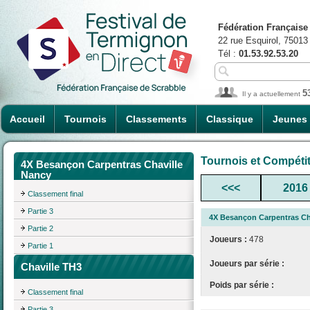
Fédération Française
22 rue Esquirol, 75013
Tél :
01.53.92.53.20
5
Il y a actuellement
Accueil
Tournois
Classements
Classique
Jeunes
Tournois et Compéti
4X Besançon Carpentras Chaville
Nancy
<<<
2016
Classement final
Partie 3
4X Besançon Carpentras Ch
Partie 2
Joueurs :
478
Partie 1
Joueurs par série :
Chaville TH3
Poids par série :
Classement final
Partie 3