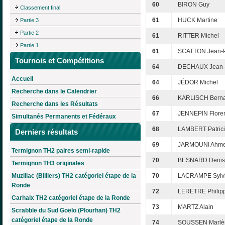
60
BIRON Guy
Classement final
61
HUCK Martine
Partie 3
Partie 2
61
RITTER Michel
Partie 1
61
SCATTON Jean-P
Tournois et Compétitions
64
DECHAUX Jean-
Accueil
64
JÉDOR Michel
Recherche dans le Calendrier
66
KARLISCH Bern
Recherche dans les Résultats
67
JENNEPIN Flore
Simultanés Permanents et Fédéraux
68
LAMBERT Patric
Derniers résultats
69
JARMOUNI Ahm
Termignon TH2 paires semi-rapide
70
BESNARD Denis
Termignon TH3 originales
Muzillac (Billiers) TH2 catégoriel étape de la
70
LACRAMPE Sylv
Ronde
72
LERETRE Philip
Carhaix TH2 catégoriel étape de la Ronde
73
MARTZ Alain
Scrabble du Sud Goëlo (Plourhan) TH2
catégoriel étape de la Ronde
74
SOUSSEN Marlè