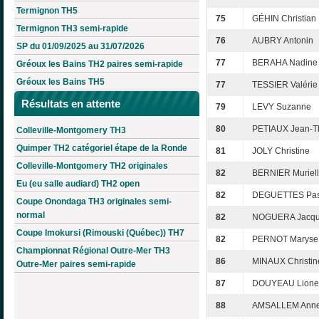
Termignon TH5
75
GÉHIN Christian
Termignon TH3 semi-rapide
76
AUBRY Antonin
SP du 01/09/2025 au 31/07/2026
77
BERAHA Nadine
Gréoux les Bains TH2 paires semi-rapide
Gréoux les Bains TH5
77
TESSIER Valérie
Résultats en attente
79
LEVY Suzanne
80
PETIAUX Jean-Th
Colleville-Montgomery TH3
Quimper TH2 catégoriel étape de la Ronde
81
JOLY Christine
Colleville-Montgomery TH2 originales
82
BERNIER Muriel
Eu (eu salle audiard) TH2 open
82
DEGUETTES Pas
Coupe Onondaga TH3 originales semi-
normal
82
NOGUERA Jacqu
Coupe Imokursi (Rimouski (Québec)) TH7
82
PERNOT Maryse
Championnat Régional Outre-Mer TH3
86
MINAUX Christin
Outre-Mer paires semi-rapide
87
DOUYEAU Lione
88
AMSALLEM Anne