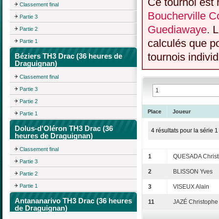
Ce tournoi est 
Classement final
Boucherville C
Partie 3
Guediawaye
. 
Partie 2
calculés que p
Partie 1
tournois individ
Béziers TH3 Drac (36 heures de
Draguignan)
Classement final
Partie 3
Partie 2
Place
Joueur
Partie 1
Dolus-d'Oléron TH3 Drac (36
4 résultats pour la série 1
heures de Draguignan)
Classement final
1
QUESADA Christ
Partie 3
2
BLISSON Yves
Partie 2
Partie 1
3
VISEUX Alain
Antananarivo TH3 Drac (36 heures
11
JAZÉ Christophe
de Draguignan)