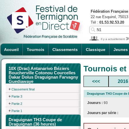
Fédération Française
22 rue Esquirol, 75013
Tél :
01.53.92.53.20
3
Il y a actuellement
Accueil
Tournois
Classements
Classique
Jeunes
Tournois et
10X (Drac) Antanarivo Béziers
Boucherville Cotonou Courcelles
Dakar Dolus Draguignan Farvagny
<<<
2016
Guediawaye
Classement final
Draguignan TH3 Coupe de D
Partie 3
Joueurs :
93
Partie 2
Partie 1
Joueurs par série :
Draguignan TH3 Coupe de
Draguignan (36 heures)