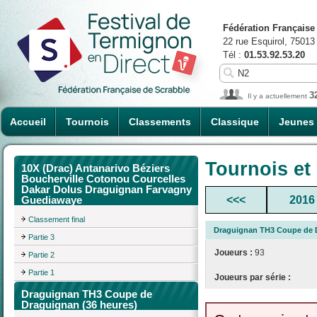
Fédération Française
22 rue Esquirol, 75013
Tél :
01.53.92.53.20
3
Il y a actuellement
Accueil
Tournois
Classements
Classique
Jeunes
Tournois et
10X (Drac) Antanarivo Béziers
Boucherville Cotonou Courcelles
Dakar Dolus Draguignan Farvagny
<<<
2016
Guediawaye
Classement final
Draguignan TH3 Coupe de D
Partie 3
Joueurs :
93
Partie 2
Partie 1
Joueurs par série :
Draguignan TH3 Coupe de
Draguignan (36 heures)