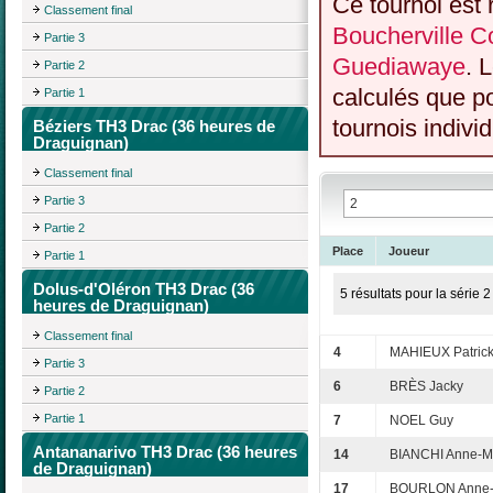
Ce tournoi est 
Classement final
Boucherville C
Partie 3
Guediawaye
. 
Partie 2
calculés que p
Partie 1
tournois individ
Béziers TH3 Drac (36 heures de
Draguignan)
Classement final
Partie 3
Partie 2
Place
Joueur
Partie 1
Dolus-d'Oléron TH3 Drac (36
5 résultats pour la série 2
heures de Draguignan)
Classement final
4
MAHIEUX Patric
Partie 3
6
BRÈS Jacky
Partie 2
Partie 1
7
NOEL Guy
Antananarivo TH3 Drac (36 heures
14
BIANCHI Anne-M
de Draguignan)
17
BOURLON Anne-