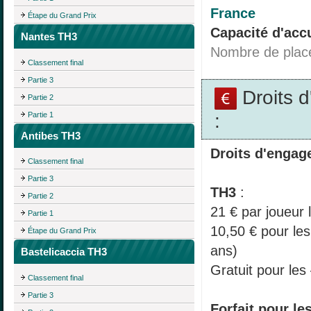
France
Étape du Grand Prix
Capacité d'accu
Nantes TH3
Nombre de plac
Classement final
Partie 3
Droits 
Partie 2
:
Partie 1
Antibes TH3
Droits d'engag
Classement final
Partie 3
TH3
:
Partie 2
21 € par joueur 
Partie 1
10,50 € pour les
Étape du Grand Prix
ans)
Bastelicaccia TH3
Gratuit pour les
Classement final
Partie 3
Forfait pour le