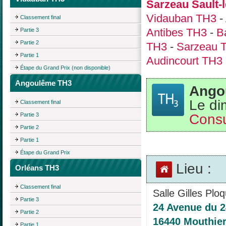
Sarzeau Sault-
Vidauban TH3
-
Classement final
Antibes TH3
-
B
Partie 3
Partie 2
TH3
-
Sarzeau 
Partie 1
Audincourt TH3
Étape du Grand Prix (non disponible)
Angoulême TH3
Ango
Le di
Classement final
Consu
Partie 3
Partie 2
Partie 1
Étape du Grand Prix
Lieu :
Orléans TH3
Classement final
Salle Gilles Ploq
Partie 3
24 Avenue du 2
Partie 2
16440 Mouthie
Partie 1