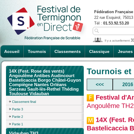
Fédération Française
22 rue Esquirol, 75013
Tél :
01.53.92.53.20
3
Il y a actuellement
Accueil
Tournois
Classements
Classique
Jeunes
Tournois et
14X (Fest. Rose des vents)
Angoulême Antibes Audincourt
Bastelicaccia Borgo Châtel-Guyon
<<<
2016
Compiègne Nantes Orléans
Sarzeau Sault-lès-Rethel Théding
Toulouse Vidauban
Festival d'
Classement final
Angoulême TH2 
Partie 3
Partie 2
14X (Fest. 
Partie 1
Bastelicaccia 
Vidauban TH3