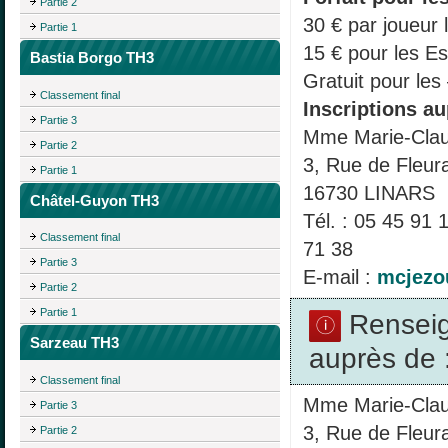
Partie 2
30 € par joueur 
Partie 1
15 € pour les Es
Bastia Borgo TH3
Gratuit pour les
Classement final
Inscriptions au
Partie 3
Mme Marie-Cla
Partie 2
3, Rue de Fleur
Partie 1
16730 LINARS
Châtel-Guyon TH3
Tél. : 05 45 91
Classement final
71 38
Partie 3
E-mail :
mcjezo
Partie 2
Partie 1
Rensei
Sarzeau TH3
auprès de 
Classement final
Mme Marie-Cla
Partie 3
3, Rue de Fleur
Partie 2