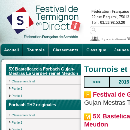
Fédération Française
22 rue Esquirol, 75013
Tél :
01.53.92.53.20
3
Il y a actuellement
Accueil
Tournois
Classements
Classique
Jeunes
Tournois et
5X Bastelicaccia Forbach Gujan-
Mestras La Garde-Freinet Meudon
Classement final
<<<
2016
Partie 2
Festival de
Partie 1
Gujan-Mestras T
Forbach TH2 originales
5X Bastelic
Classement final
Partie 2
Meudon
Partie 1