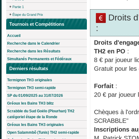
Partie 1
Droits 
Étape du Grand Prix
Tournois et Compétitions
:
Accueil
Droits d'engag
Recherche dans le Calendrier
TH2 en PO
:
Recherche dans les Résultats
8 € par joueur li
Simultanés Permanents et Fédéraux
Gratuit pour les
Derniers résultats
Termignon TH3 originales
Forfait
:
Termignon TH3 semi-rapide
20 € par joueur 
SP du 01/09/2025 au 31/07/2026
Gréoux les Bains TH3 blitz
Chèques à l'ord
Scrabble du Sud Goëlo (Plourhan) TH2
catégoriel étape de la Ronde
SCRABBLE"
Gréoux les Bains TH3 originales
Inscriptions au
Open Salammbô (Tunis) TH2 semi-rapide
M. Patrick ST