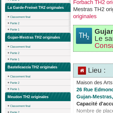
Forbach TH2 ori
La Garde-Freinet TH2 originales
Mestras TH2 ori
originales
Classement final
Partie 2
Gujan
Partie 1
Le sa
Gujan-Mestras TH2 originales
Consu
Classement final
Partie 2
Partie 1
Bastelicaccia TH2 originales
Lieu :
Classement final
Maison des Arts
Partie 2
26 Rue Edmond
Partie 1
Gujan-Mestras,
Meudon TH2 originales
Capacité d'accu
Classement final
Nombre de plac
Partie 2