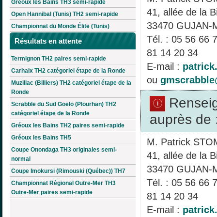
Gréoux les Bains TH3 semi-rapide
41, allée de la B
Open Hannibal (Tunis) TH2 semi-rapide
33470 GUJAN
Championnat du Monde Élite (Tunis)
Tél. : 05 56 66 
Résultats en attente
81 14 20 34
Termignon TH2 paires semi-rapide
E-mail :
patric
Carhaix TH2 catégoriel étape de la Ronde
ou
gmscrabble
Muzillac (Billiers) TH2 catégoriel étape de la
Ronde
Rensei
Scrabble du Sud Goëlo (Plourhan) TH2
catégoriel étape de la Ronde
auprès de 
Gréoux les Bains TH2 paires semi-rapide
Gréoux les Bains TH5
M. Patrick ST
Coupe Onondaga TH3 originales semi-
41, allée de la B
normal
33470 GUJAN
Coupe Imokursi (Rimouski (Québec)) TH7
Tél. : 05 56 66 
Championnat Régional Outre-Mer TH3
Outre-Mer paires semi-rapide
81 14 20 34
E-mail :
patric