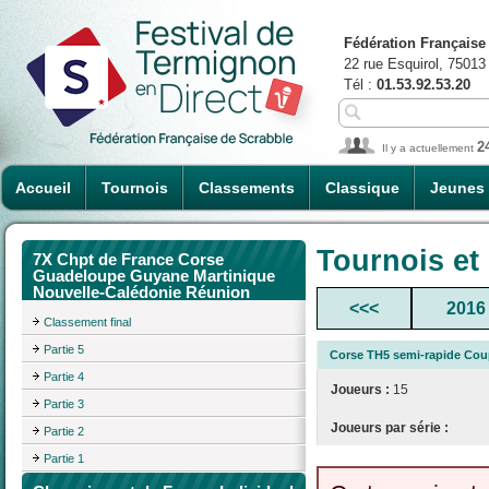
Fédération Française
22 rue Esquirol, 75013
Tél :
01.53.92.53.20
2
Il y a actuellement
Accueil
Tournois
Classements
Classique
Jeunes
Tournois et
7X Chpt de France Corse
Guadeloupe Guyane Martinique
Nouvelle-Calédonie Réunion
<<<
2016
Classement final
Partie 5
Corse TH5 semi-rapide Cou
Partie 4
Joueurs :
15
Partie 3
Joueurs par série :
Partie 2
Partie 1