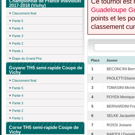
Ce tournoi est 
Championnat de France Individuel
2017-2018 (Vichy)
Guadeloupe Gu
Classement final
points et les p
Partie 5
classement cumu
Partie 4
Partie 3
Partie 2
Partie 1
Étape du Grand Prix
Place
Joueur
Guyane TH5 semi-rapide Coupe de
1
BECONCINI Bern
Vichy
2
PAOLETTI Eliane
Classement final
3
TOMASINI Michè
Partie 5
Partie 4
4
POYEN Monique
Partie 3
5
BERNARDINI Fra
Partie 2
6
SELKE Jacqueli
Partie 1
7
ROSSI Josiane
Corse TH5 semi-rapide Coupe de
Vichy
8
BARTOLI Daniell