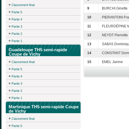
Classement final
9
BURCHI Ginette
Partie 5
10
PIERANTONI Fra
Partie 4
11
FLEURDÉPINE M
Partie 3
Partie 2
12
NEYDT Pierrette
Partie 1
13
SABAS Dominiq
Guadeloupe TH5 semi-rapide
14
CONSTANT Domi
Coupe de Vichy
15
EMEL Janine
Classement final
Partie 5
Partie 4
Partie 3
Partie 2
Partie 1
Martinique TH5 semi-rapide Coupe
de Vichy
Classement final
Partie 5