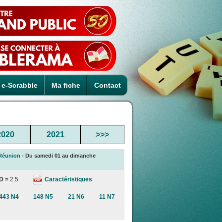
e-Scrabble
Ma fiche
Contact
2020
2021
>>>
 Réunion
- Du samedi 01 au dimanche
Caractéristiques
D =
2.5
443 N4
148 N5
21 N6
11 N7