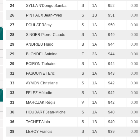
24
SYLLA N'Dongo Samba
S
1A
952
0.00
26
PINTIAUX Jean-Yves
S
1B
951
0.00
27
POULAT Rémy
S
1A
950
0.00
28
SINGER Pierre-Claude
S
1A
949
0.00
29
ANDRIEU Hugo
B
3A
944
0.00
29
BLONDEL Antoine
E
2A
944
0.00
29
BOIRON Tiphaine
S
1A
944
0.00
32
PASQUINET Eric
S
1A
943
0.00
33
AYMON Christiane
S
1A
942
0.00
33
FELEZ Mélodie
S
1A
942
0.00
33
MARCZAK Régis
V
1A
942
0.00
36
HOUDART Jean-Michel
S
1A
940
0.00
36
TACHET Alain
S
1B
940
0.00
38
LEROY Francis
S
1A
939
0.00