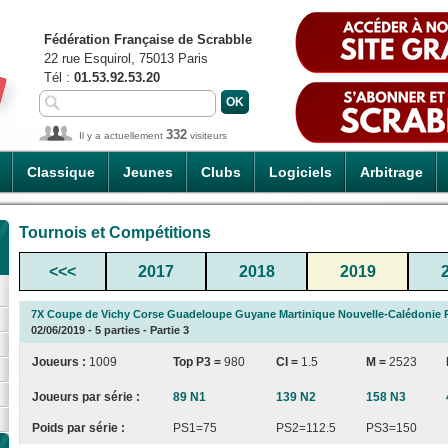
Fédération Française de Scrabble
22 rue Esquirol, 75013 Paris
Tél :
01.53.92.53.20
332
Il y a actuellement
visiteurs
Classique
Jeunes
Clubs
Logiciels
Arbitrage
Tournois et Compétitions
<<<
2017
2018
2019
7X Coupe de Vichy Corse Guadeloupe Guyane Martinique Nouvelle-Calédonie
02/06/2019 - 5 parties - Partie 3
Joueurs :
1009
Top P3 =
980
CI
=
1.5
M =
2523
Joueurs par série :
89 N1
139 N2
158 N3
Poids par série :
PS1=75
PS2=112.5
PS3=150