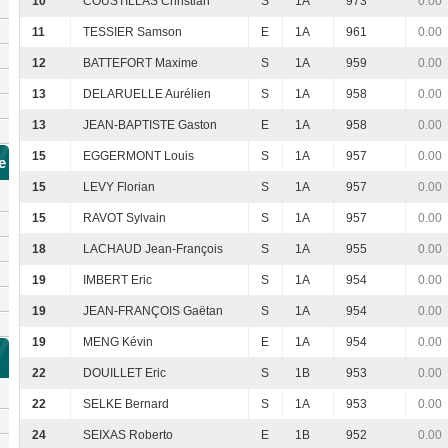
10
COUSTILLAS Christian
S
1A
973
0.00
11
TESSIER Samson
E
1A
961
0.00
12
BATTEFORT Maxime
S
1A
959
0.00
13
DELARUELLE Aurélien
S
1A
958
0.00
13
JEAN-BAPTISTE Gaston
E
1A
958
0.00
15
EGGERMONT Louis
S
1A
957
0.00
e
15
LEVY Florian
S
1A
957
0.00
15
RAVOT Sylvain
S
1A
957
0.00
18
LACHAUD Jean-François
S
1A
955
0.00
19
IMBERT Eric
S
1A
954
0.00
19
JEAN-FRANÇOIS Gaëtan
S
1A
954
0.00
19
MENG Kévin
E
1A
954
0.00
22
DOUILLET Eric
S
1B
953
0.00
22
SELKE Bernard
S
1A
953
0.00
24
SEIXAS Roberto
E
1B
952
0.00