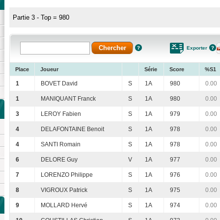
Partie 3 - Top = 980
Exporter
Place
Joueur
Série
Score
%S1
1
BOVET David
S
1A
980
0.00
1
MANIQUANT Franck
S
1A
980
0.00
3
LEROY Fabien
S
1A
979
0.00
4
DELAFONTAINE Benoit
S
1A
978
0.00
4
SANTI Romain
S
1A
978
0.00
6
DELORE Guy
V
1A
977
0.00
7
LORENZO Philippe
S
1A
976
0.00
8
VIGROUX Patrick
S
1A
975
0.00
9
MOLLARD Hervé
S
1A
974
0.00