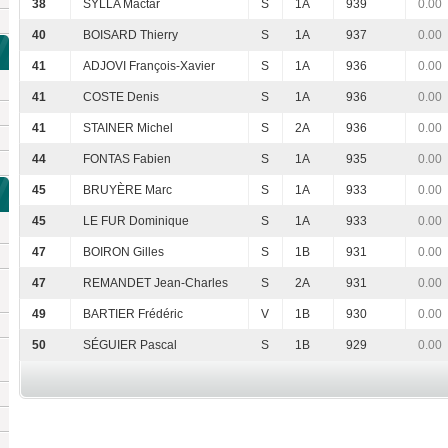
38
SYLLA Mactar
S
1A
939
0.00
40
BOISARD Thierry
S
1A
937
0.00
41
ADJOVI François-Xavier
S
1A
936
0.00
41
COSTE Denis
S
1A
936
0.00
41
STAINER Michel
S
2A
936
0.00
44
FONTAS Fabien
S
1A
935
0.00
45
BRUYÈRE Marc
S
1A
933
0.00
45
LE FUR Dominique
S
1A
933
0.00
47
BOIRON Gilles
S
1B
931
0.00
47
REMANDET Jean-Charles
S
2A
931
0.00
49
BARTIER Frédéric
V
1B
930
0.00
50
SÉGUIER Pascal
S
1B
929
0.00